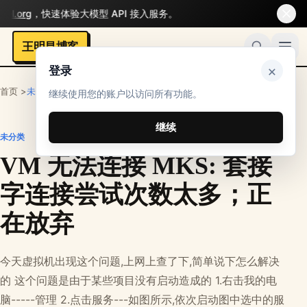
l.org
，快速体验大模型 API 接入服务。
王明昌博客
×
登录
首页 >
未分类
继续使用您的账户以访问所有功能。
继续
未分类
VM 无法连接 MKS: 套接
字连接尝试次数太多；正
在放弃
今天虚拟机出现这个问题,上网上查了下,简单说下怎么解决
的 这个问题是由于某些项目没有启动造成的 1.右击我的电
脑-----管理 2.点击服务---如图所示,依次启动图中选中的服