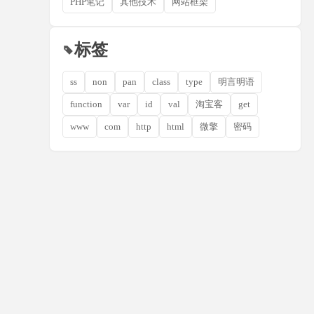
PHP笔记
其他技术
网站框架
标签
ss
non
pan
class
type
明言明语
function
var
id
val
淘宝客
get
www
com
http
html
微擎
密码