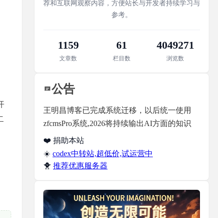
荐和互联网观察内容，方便站长与开发者持续学习与
参考。
1159
61
4049271
文章数
栏目数
浏览数
公告
开
王明昌博客已完成系统迁移，以后统一使用
二
zfcmsPro系统,2026将持续输出AI方面的知识
❤️ 捐助本站
☀️
codex中转站,超低价,试运营中
🐥
推荐优惠服务器