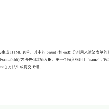
 去生成 HTML 表单。其中的 begin() 和 end() 分别用来渲染表单的
eForm::field() 方法去创建输入框。第一个输入框用于 “name”，第
tButton() 方法生成提交按钮。