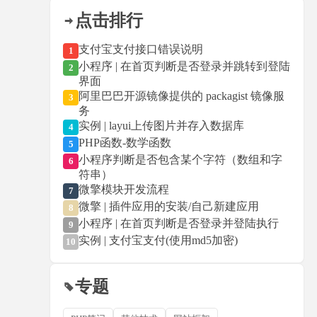
点击排行
支付宝支付接口错误说明
1
小程序 | 在首页判断是否登录并跳转到登陆
2
界面
阿里巴巴开源镜像提供的 packagist 镜像服
3
务
实例 | layui上传图片并存入数据库
4
PHP函数-数学函数
5
小程序判断是否包含某个字符（数组和字
6
符串）
微擎模块开发流程
7
微擎 | 插件应用的安装/自己新建应用
8
小程序 | 在首页判断是否登录并登陆执行
9
实例 | 支付宝支付(使用md5加密)
10
专题