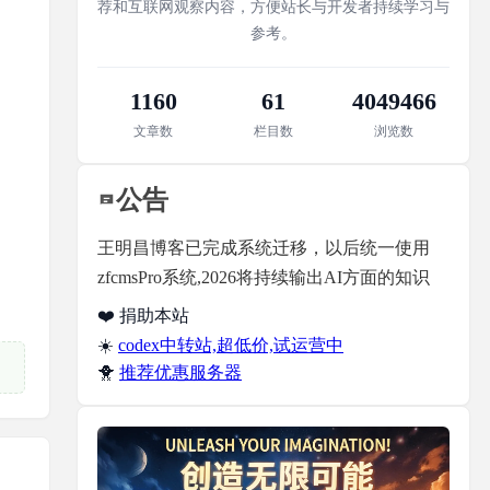
荐和互联网观察内容，方便站长与开发者持续学习与
参考。
1160
61
4049466
文章数
栏目数
浏览数
公告
王明昌博客已完成系统迁移，以后统一使用
zfcmsPro系统,2026将持续输出AI方面的知识
❤️ 捐助本站
☀️
codex中转站,超低价,试运营中
🐥
推荐优惠服务器