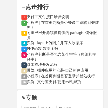
点击排行
支付宝支付接口错误说明
1
小程序 | 在首页判断是否登录并跳转到登陆
2
界面
阿里巴巴开源镜像提供的 packagist 镜像服
3
务
实例 | layui上传图片并存入数据库
4
PHP函数-数学函数
5
小程序判断是否包含某个字符（数组和字
6
符串）
微擎模块开发流程
7
微擎 | 插件应用的安装/自己新建应用
8
小程序 | 在首页判断是否登录并登陆执行
9
实例 | 支付宝支付(使用md5加密)
10
专题