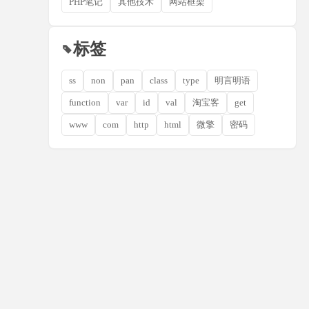
PHP笔记
其他技术
网站框架
标签
ss
non
pan
class
type
明言明语
function
var
id
val
淘宝客
get
www
com
http
html
微擎
密码