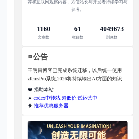
荐和互联网观察内容，方便站长与开发者持续学习与
参考。
1160
61
4049673
文章数
栏目数
浏览数
公告
王明昌博客已完成系统迁移，以后统一使用
zfcmsPro系统,2026将持续输出AI方面的知识
❤️ 捐助本站
☀️
codex中转站,超低价,试运营中
🐥
推荐优惠服务器