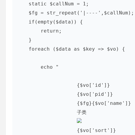
    static $callNum = 1;

    $fg = str_repeat('|----',$callNum); 
    if(empty($data)) {

        return;        

    }

    foreach ($data as $key => $vo) {

        echo "

                    {$vo['id']}

                    {$vo['pid']}

                    {$fg}{$vo['name']}

                    子类

                    {$vo['sort']}
