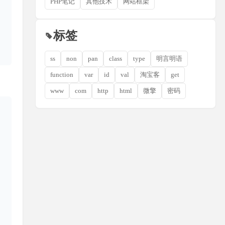
PHP笔记
其他技术
网站框架
标签
ss
non
pan
class
type
明言明语
function
var
id
val
淘宝客
get
www
com
http
html
微擎
密码