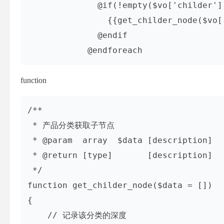
              @if(!empty($vo['childer'])
                {{get_childer_node($vo['
              @endif

            @endforeach
function
/**

 * 产品分类获取子节点

 * @param  array  $data [description]

 * @return [type]       [description]

 */

function get_childer_node($data = [])

{

    // 记录该分类的深度
