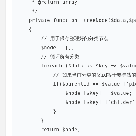
     * @return array 

     */

    private function _treeNode($data,$pa
    {

        // 用于保存整理好的分类节点

        $node = [];

        // 循环所有分类

        foreach ($data as $key => $value
            // 如果当前分类的父id等于要寻
            if($parentId == $value ['pid
                $node [$key] = $value;

                $node [$key] ['childer'
            }

        }

        return $node;
