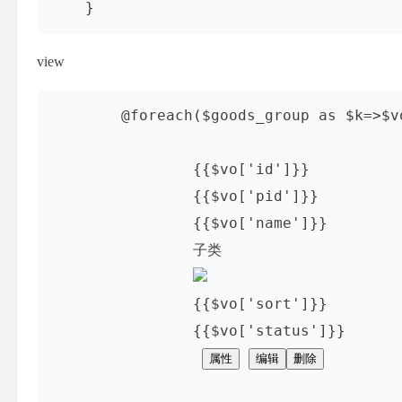
view
        @foreach($goods_group as $k=>$vo)

                {{$vo['id']}}

                {{$vo['pid']}}

                {{$vo['name']}}

                子类

                {{$vo['sort']}}

                {{$vo['status']}}

属性
编辑
删除