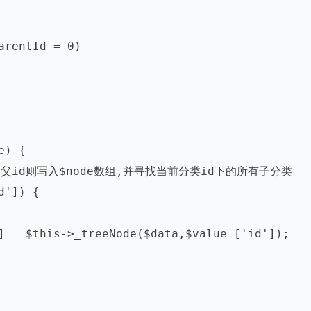
rentId = 0)

) {

找的父id则写入$node数组,并寻找当前分类id下的所有子分类

']) {

] = $this->_treeNode($data,$value ['id']);
