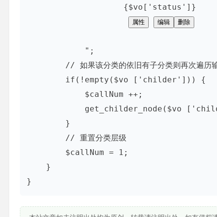
                    {$vo['status']}

属性
编辑
删除
            ";

        // 如果该分类的依旧有子分类则再次遍历输
        if(!empty($vo ['childer'])) {

            $callNum ++;

            get_childer_node($vo ['child
        }

        // 重置分类层级

        $callNum = 1;

    }

}