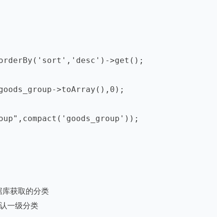
orderBy('sort','desc')->get();

goods_group->toArray(),0);

oup",compact('goods_group'));      

从数据库获取的分类

,默认一级分类
