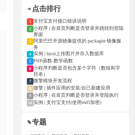
点击排行
支付宝支付接口错误说明
1
小程序 | 在首页判断是否登录并跳转到登陆
2
界面
阿里巴巴开源镜像提供的 packagist 镜像服
3
务
实例 | layui上传图片并存入数据库
4
PHP函数-数学函数
5
小程序判断是否包含某个字符（数组和字
6
符串）
微擎模块开发流程
7
微擎 | 插件应用的安装/自己新建应用
8
小程序 | 在首页判断是否登录并登陆执行
9
实例 | 支付宝支付(使用md5加密)
10
专题