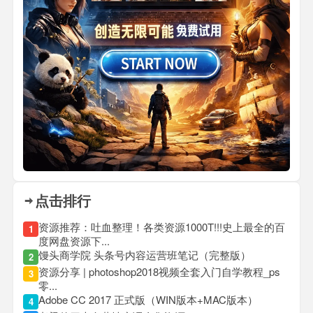
点击排行
资源推荐：吐血整理！各类资源1000T!!!史上最全的百
1
度网盘资源下...
馒头商学院 头条号内容运营班笔记（完整版）
2
资源分享 | photoshop2018视频全套入门自学教程_ps
3
零...
Adobe CC 2017 正式版（WIN版本+MAC版本）
4