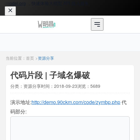
gmodel.org
，快速体验大模型 API 接入服务。
当前位置：首页 >
资源分享
代码片段 | 子域名爆破
分类：资源分享
时间：2018-09-23
浏览：5689
演示地址:
http://demo.90ckm.com/code/zymbp.php
代
码部分: