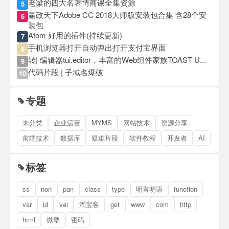
老梁的四大名著情商课全集资源
5
赢政天下Adobe CC 2018大师版安装包合集 含28个安
6
装包
Atom 好用的插件(持续更新)
7
手机浏览器打开自动弹出打开支付宝界面
8
转| 编辑器tui.editor，丰富的Web组件家族TOAST U...
9
代码片段 | 子域名爆破
10
专题
未分类
企业运营
MYMS
网站技术
资源分享
前端技术
数据库
疑难片段
软件教程
开发者
AI
标签
ss
non
pan
class
type
明言明语
function
var
id
val
淘宝客
get
www
com
http
html
微擎
密码