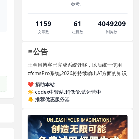
参考。
1159
61
4049209
文章数
栏目数
浏览数
公告
王明昌博客已完成系统迁移，以后统一使用
zfcmsPro系统,2026将持续输出AI方面的知识
❤️ 捐助本站
☀️
codex中转站,超低价,试运营中
🐥
推荐优惠服务器