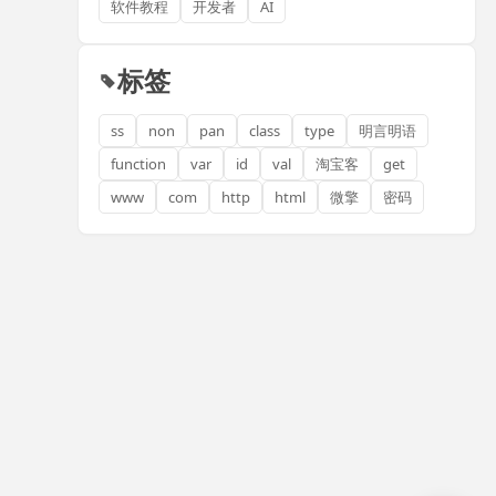
软件教程
开发者
AI
标签
ss
non
pan
class
type
明言明语
function
var
id
val
淘宝客
get
www
com
http
html
微擎
密码