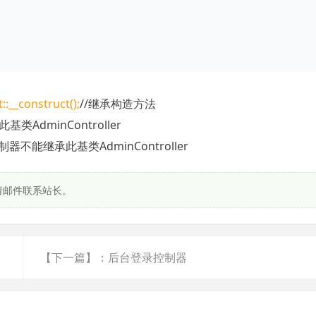
::__construct();
//继承构造方法
类AdminController
继承此基类AdminController
请邮件联系站长。
【下一篇】：后台登录控制器