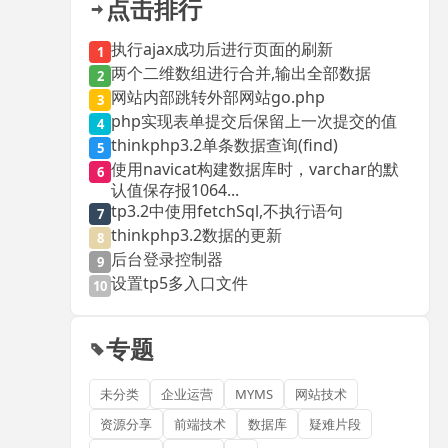
点击排行
执行ajax成功后进行页面的刷新
1
两个二维数组进行合并,输出全部数据
2
网站内部跳转外部网站go.php
3
php实现表单提交后保留上一次提交的值
4
thinkphp3.2单条数据查询(find)
5
使用navicat构建数据库时，varchar的默
6
认值保存报1064...
tp3.2中使用fetchSql,不执行语句
7
thinkphp3.2数据的更新
8
后台登录控制器
9
设置tp5多入口文件
10
专题
未分类
企业运营
MYMS
网站技术
资源分享
前端技术
数据库
疑难片段