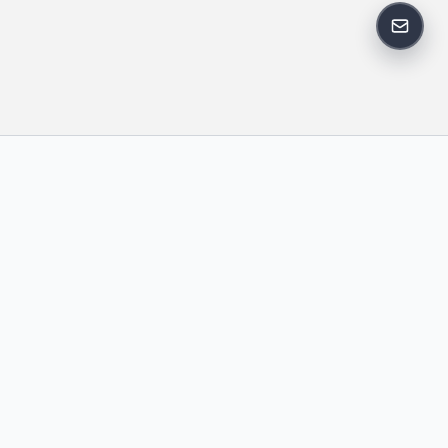
反馈邮
政策
友情链接
IT老李
中国博客联盟
卢松松博客