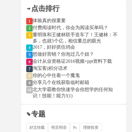
点击排行
体验真的很重要
1
付费阅读时代，你会为阅读买单吗？
2
董明珠和王健林联手造车了！王健林：不
3
多，也就5个亿，相信董总的眼光
2017，好好抓住鸡会
4
想做好营销？你泡过几个妞？
5
会计从业资格证2016视频+ppt资料下载
6
淘宝客||积分话术
7
你的心中住着一个魔鬼
8
分享几个在线获取临时邮箱
9
北大学霸教你快速学会你想学的任何知
10
识！技能！能力!(1)
专题
好文转载
明言明语
Ps
理财投资