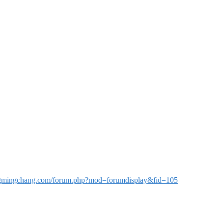
ngmingchang.com/forum.php?mod=forumdisplay&fid=105