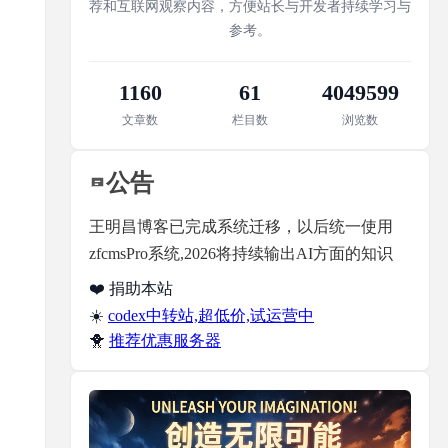
荐和互联网观察内容，方便站长与开发者持续学习与
参考。
1160
61
4049599
文章数
栏目数
浏览数
公告
王明昌博客已完成系统迁移，以后统一使用
zfcmsPro系统,2026将持续输出AI方面的知识
❤️ 捐助本站
☀️
codex中转站,超低价,试运营中
🐥
推荐优惠服务器