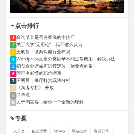
点击排行
查询某某是否有案底的小技巧
1
关于大学“无用论”，我不这么认为
2
王明昌：微商保健行业布局
3
Wordpress文章分类目录不能正常调用，解决办法
4
初创企业该如何进行定位（创业者必备）
5
管理者必懂的职位缩写
6
王明昌：餐厅打赏玩法分析
7
《淘客专栏》-开放
8
简单点
9
关于淘宝客，给你一个全新的理解
10
专题
未分类
企业运营
MYMS
网站技术
资源分享