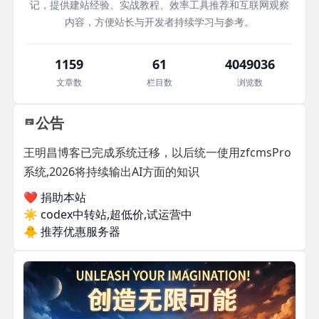
记，提供建站经验、实战教程、效率工具推荐和互联网观察
内容，方便站长与开发者持续学习与参考。
1159
61
4049036
文章数
栏目数
浏览数
公告
王明昌博客已完成系统迁移，以后统一使用zfcmsPro
系统,2026将持续输出AI方面的知识
❤️ 捐助本站
☀️
codex中转站,超低价,试运营中
🐥
推荐优惠服务器