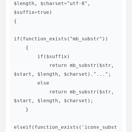
$length, $charset="utf-8", 
$suffix=true)    

{    

if(function_exists("mb_substr"))  

    {    

        if($suffix)    

            return mb_substr($str, 
$start, $length, $charset)."...";    

        else  

            return mb_substr($str, 
$start, $length, $charset);    

    }    

elseif(function_exists('iconv_subst