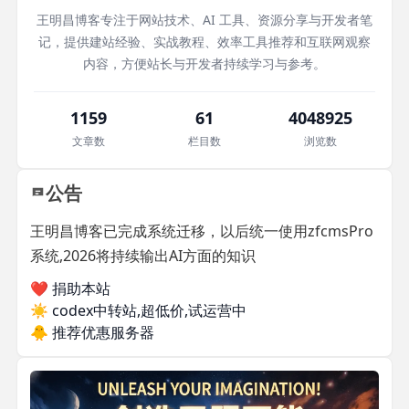
王明昌博客专注于网站技术、AI 工具、资源分享与开发者笔
记，提供建站经验、实战教程、效率工具推荐和互联网观察
内容，方便站长与开发者持续学习与参考。
1159
61
4048925
文章数
栏目数
浏览数
公告
王明昌博客已完成系统迁移，以后统一使用zfcmsPro
系统,2026将持续输出AI方面的知识
❤️ 捐助本站
☀️
codex中转站,超低价,试运营中
🐥
推荐优惠服务器