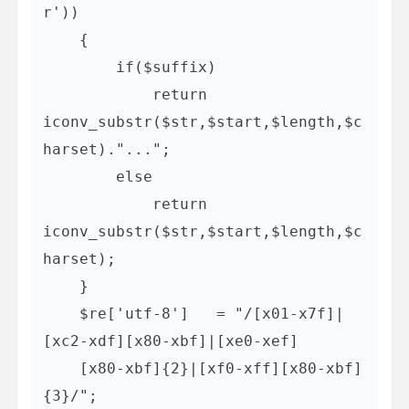
r'))   

    {    

        if($suffix)    

            return 
iconv_substr($str,$start,$length,$c
harset)."...";    

        else  

            return 
iconv_substr($str,$start,$length,$c
harset);    

    }    

    $re['utf-8']   = "/[x01-x7f]|
[xc2-xdf][x80-xbf]|[xe0-xef]  

    [x80-xbf]{2}|[xf0-xff][x80-xbf]
{3}/";    
