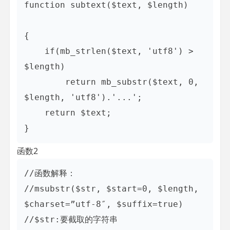
function subtext($text, $length)

{

    if(mb_strlen($text, 'utf8') > 
$length)

        return mb_substr($text, 0, 
$length, 'utf8').'...';

    return $text;

}
函数2
//函数解释：  

//msubstr($str, $start=0, $length, 
$charset=”utf-8″, $suffix=true)  

//$str:要截取的字符串  
