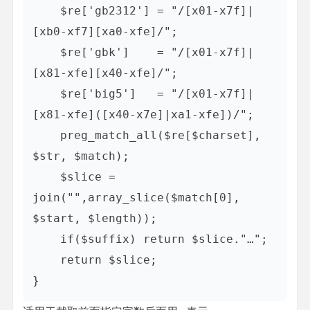
    $re['gb2312'] = "/[x01-x7f]|
[xb0-xf7][xa0-xfe]/";    

    $re['gbk']    = "/[x01-x7f]|
[x81-xfe][x40-xfe]/";    

    $re['big5']   = "/[x01-x7f]|
[x81-xfe]([x40-x7e]|xa1-xfe])/";    

    preg_match_all($re[$charset], 
$str, $match);    

    $slice = 
join("",array_slice($match[0], 
$start, $length));    

    if($suffix) return $slice."…";    

    return $slice;  

}