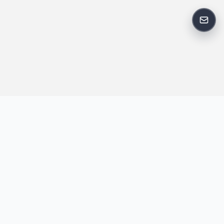
反馈
王明昌博客专注于网站技术、AI 工具、资源分享与开发者笔记，提
供建站经验、实战教程、效率工具推荐和互联网观察内容，方便站
长与开发者持续学习与参考。
跟随我们