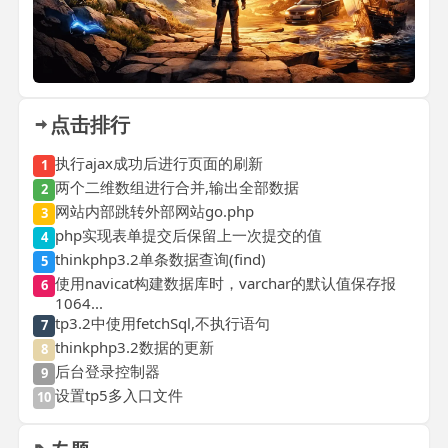
点击排行
执行ajax成功后进行页面的刷新
1
两个二维数组进行合并,输出全部数据
2
网站内部跳转外部网站go.php
3
php实现表单提交后保留上一次提交的值
4
thinkphp3.2单条数据查询(find)
5
使用navicat构建数据库时，varchar的默认值保存报
6
1064...
tp3.2中使用fetchSql,不执行语句
7
thinkphp3.2数据的更新
8
后台登录控制器
9
设置tp5多入口文件
10