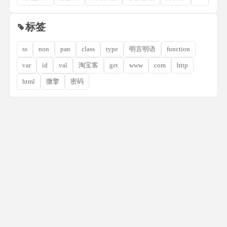
标签
ss
non
pan
class
type
明言明语
function
var
id
val
淘宝客
get
www
com
http
html
微擎
密码