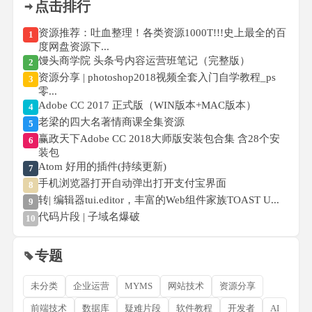
点击排行
资源推荐：吐血整理！各类资源1000T!!!史上最全的百
1
度网盘资源下...
馒头商学院 头条号内容运营班笔记（完整版）
2
资源分享 | photoshop2018视频全套入门自学教程_ps
3
零...
Adobe CC 2017 正式版（WIN版本+MAC版本）
4
老梁的四大名著情商课全集资源
5
赢政天下Adobe CC 2018大师版安装包合集 含28个安
6
装包
Atom 好用的插件(持续更新)
7
手机浏览器打开自动弹出打开支付宝界面
8
转| 编辑器tui.editor，丰富的Web组件家族TOAST U...
9
代码片段 | 子域名爆破
10
专题
未分类
企业运营
MYMS
网站技术
资源分享
前端技术
数据库
疑难片段
软件教程
开发者
AI