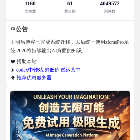
1160
61
4049572
文章数
栏目数
浏览数
公告
王明昌博客已完成系统迁移，以后统一使用zfcmsPro系
统,2026将持续输出AI方面的知识
❤️ 捐助本站
☀️
codex中转站,超低价,试运营中
🐥
推荐优惠服务器