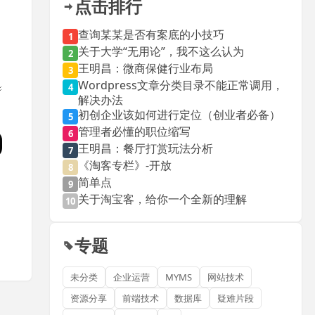
点击排行
查询某某是否有案底的小技巧
1
关于大学“无用论”，我不这么认为
2
王明昌：微商保健行业布局
3
Wordpress文章分类目录不能正常调用，
4
解决办法
初创企业该如何进行定位（创业者必备）
5
管理者必懂的职位缩写
6
王明昌：餐厅打赏玩法分析
7
《淘客专栏》-开放
8
简单点
9
关于淘宝客，给你一个全新的理解
10
专题
未分类
企业运营
MYMS
网站技术
资源分享
前端技术
数据库
疑难片段