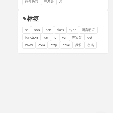
软件教程
开发者
AI
标签
ss
non
pan
class
type
明言明语
function
var
id
val
淘宝客
get
www
com
http
html
微擎
密码