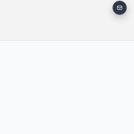
反馈邮
政策
友情链接
IT老李
中国博客联盟
卢松松博客