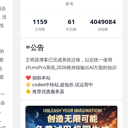
参考。
创企
，没
1159
61
4049084
找
文章数
栏目数
浏览数
公告
的
差
王明昌博客已完成系统迁移，以后统一使用
zfcmsPro系统,2026将持续输出AI方面的知识
会
是
❤️ 捐助本站
☀️
codex中转站,超低价,试运营中
🐥
推荐优惠服务器
到一
也会
，
，