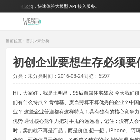
bigmodel.org
，快速体验大模型 API 接入服务。
当前位置：首页 >
未分类
初创企业要想生存必须要
分类：未分类
时间：2016-08-24
浏览：6597
Hi，大家好，我是王明昌，95后自媒体实战家 今天我们
们有什么特点？ 肯德基、麦当劳算不算优秀的企业？中
业？ 这些企业普遍都有这样特点 1.具有独有的核心竞争
优势 通过核心竞争力把对手甩的远远地，记住：没有人会记
时，卖的就不再是产品，而是价值 想一想，iPhone、
价的，而价值是无价的。 3.形成了独有的企业价值观 