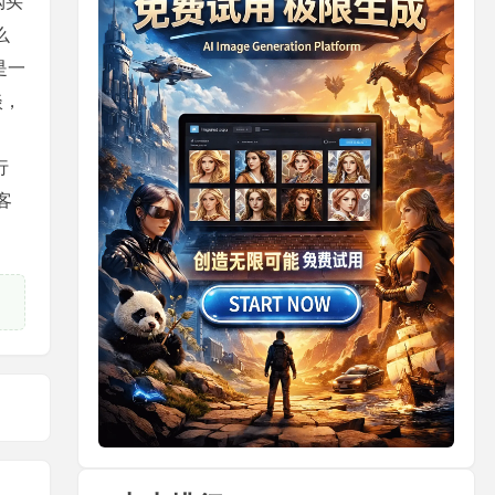
购买
么
是一
淡，
行
客