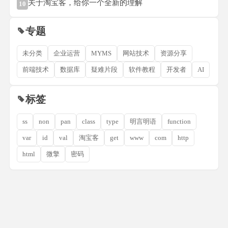
关于淘宝客，给你一个全新的理解
10
专题
未分类
企业运营
MYMS
网站技术
资源分享
前端技术
数据库
疑难片段
软件教程
开发者
AI
标签
ss
non
pan
class
type
明言明语
function
var
id
val
淘宝客
get
www
com
http
html
微擎
密码