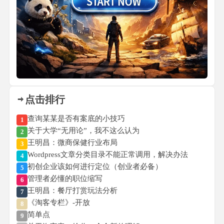
点击排行
查询某某是否有案底的小技巧
1
关于大学“无用论”，我不这么认为
2
王明昌：微商保健行业布局
3
Wordpress文章分类目录不能正常调用，解决办法
4
初创企业该如何进行定位（创业者必备）
5
管理者必懂的职位缩写
6
王明昌：餐厅打赏玩法分析
7
《淘客专栏》-开放
8
简单点
9