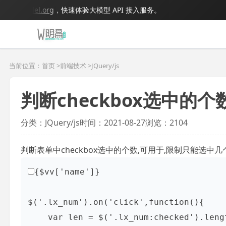
igmodel.org
，快速体验大模型 API 接入服务。
当前位置：首页 >
前端技术
>
JQuery/js
判断checkbox选中的个
分类：JQuery/js
时间：2021-08-27
浏览：2104
判断表单中checkbox选中的个数,可用于,限制只能选中
{$vv['name']}
$('.lx_num').on('click',function(){

    var len = $('.lx_num:checked').length
