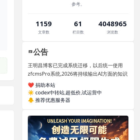
参考。
1159
61
4048965
文章数
栏目数
浏览数
公告
王明昌博客已完成系统迁移，以后统一使用
zfcmsPro系统,2026将持续输出AI方面的知识
❤️ 捐助本站
☀️
codex中转站,超低价,试运营中
🐥
推荐优惠服务器