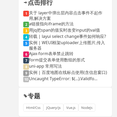
点击排行
关于 layer中弹出层内容点击事件不起作
1
用,解决方案
a链接指向iframe的方法
2
用jq把span的值实时改变input的val值
3
转载 | layui select change事件如何响应?
4
实例 | WEUI框架uploader上传图片,传入
5
服务器
Ajax-form表单禁止跳转
6
form提交表单使用数组的形式
7
uni-app 常用写法
8
实例 | 百度地图在线标点使用(含信息窗口)
9
Uncaught TypeError: $(...).Validfo...
10
专题
Html/Css
JQuery/js
Vue.js
NodeJs