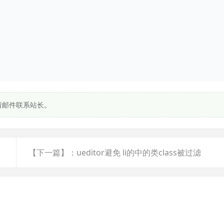
请邮件联系站长。
【下一篇】：ueditor避免 li的中的类class被过滤