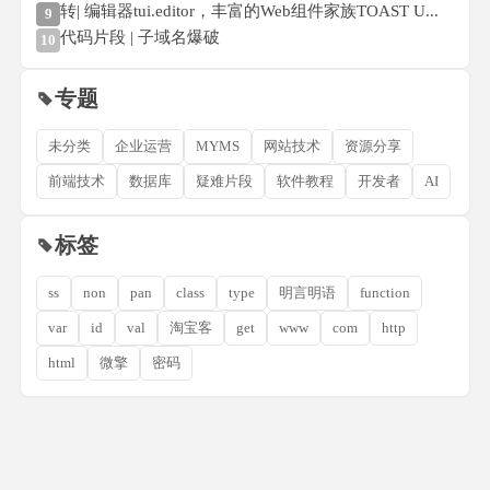
转| 编辑器tui.editor，丰富的Web组件家族TOAST U...
9
代码片段 | 子域名爆破
10
专题
未分类
企业运营
MYMS
网站技术
资源分享
前端技术
数据库
疑难片段
软件教程
开发者
AI
标签
ss
non
pan
class
type
明言明语
function
var
id
val
淘宝客
get
www
com
http
html
微擎
密码