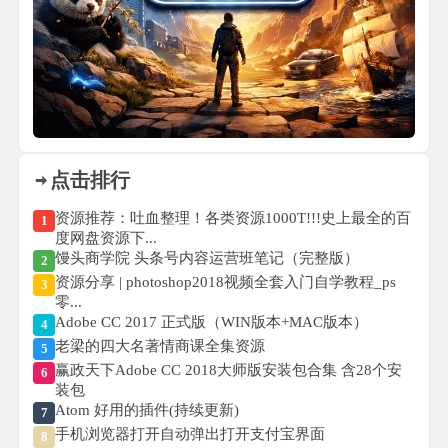
点击排行
资源推荐：吐血整理！各类资源1000T!!!史上最全的百
1
度网盘资源下...
馒头商学院 头条号内容运营班笔记（完整版）
2
资源分享 | photoshop2018视频全套入门自学教程_ps
3
零...
Adobe CC 2017 正式版（WIN版本+MAC版本）
4
老梁的四大名著情商课全集资源
5
赢政天下Adobe CC 2018大师版安装包合集 含28个安
6
装包
Atom 好用的插件(持续更新)
7
手机浏览器打开自动弹出打开支付宝界面
8