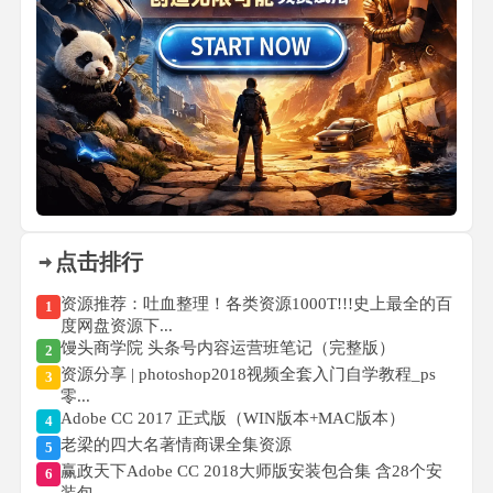
点击排行
资源推荐：吐血整理！各类资源1000T!!!史上最全的百
1
度网盘资源下...
馒头商学院 头条号内容运营班笔记（完整版）
2
资源分享 | photoshop2018视频全套入门自学教程_ps
3
零...
Adobe CC 2017 正式版（WIN版本+MAC版本）
4
老梁的四大名著情商课全集资源
5
赢政天下Adobe CC 2018大师版安装包合集 含28个安
6