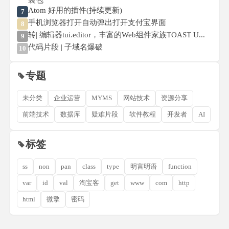
装包
Atom 好用的插件(持续更新)
7
手机浏览器打开自动弹出打开支付宝界面
8
转| 编辑器tui.editor，丰富的Web组件家族TOAST U...
9
代码片段 | 子域名爆破
10
专题
未分类
企业运营
MYMS
网站技术
资源分享
前端技术
数据库
疑难片段
软件教程
开发者
AI
标签
ss
non
pan
class
type
明言明语
function
var
id
val
淘宝客
get
www
com
http
html
微擎
密码