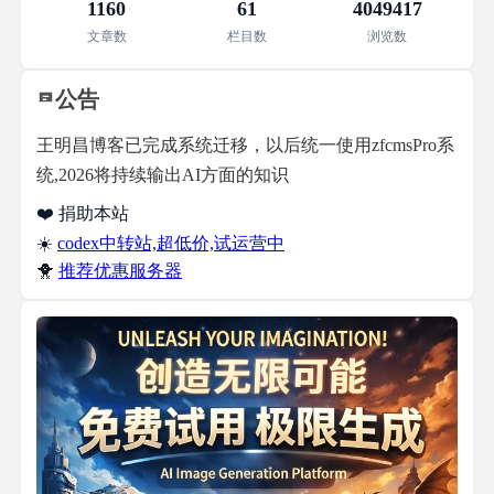
1160
61
4049417
文章数
栏目数
浏览数
公告
王明昌博客已完成系统迁移，以后统一使用zfcmsPro系
统,2026将持续输出AI方面的知识
❤️ 捐助本站
☀️
codex中转站,超低价,试运营中
🐥
推荐优惠服务器