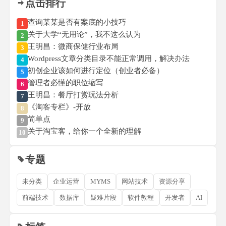
点击排行
查询某某是否有案底的小技巧
1
关于大学“无用论”，我不这么认为
2
王明昌：微商保健行业布局
3
Wordpress文章分类目录不能正常调用，解决办法
4
初创企业该如何进行定位（创业者必备）
5
管理者必懂的职位缩写
6
王明昌：餐厅打赏玩法分析
7
《淘客专栏》-开放
8
简单点
9
关于淘宝客，给你一个全新的理解
10
专题
未分类
企业运营
MYMS
网站技术
资源分享
前端技术
数据库
疑难片段
软件教程
开发者
AI