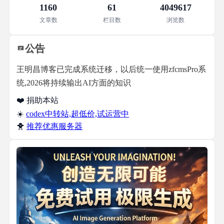
1160
61
4049617
文章数
栏目数
浏览数
公告
王明昌博客已完成系统迁移，以后统一使用zfcmsPro系
统,2026将持续输出AI方面的知识
❤️ 捐助本站
☀️
codex中转站,超低价,试运营中
🐥
推荐优惠服务器