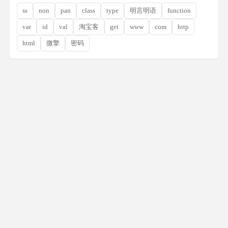
ss
non
pan
class
type
明言明语
function
var
id
val
淘宝客
get
www
com
http
html
微擎
密码