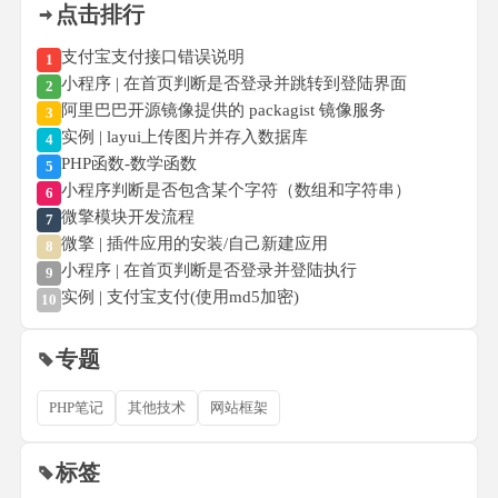
点击排行
支付宝支付接口错误说明
1
小程序 | 在首页判断是否登录并跳转到登陆界面
2
阿里巴巴开源镜像提供的 packagist 镜像服务
3
实例 | layui上传图片并存入数据库
4
PHP函数-数学函数
5
小程序判断是否包含某个字符（数组和字符串）
6
微擎模块开发流程
7
微擎 | 插件应用的安装/自己新建应用
8
小程序 | 在首页判断是否登录并登陆执行
9
实例 | 支付宝支付(使用md5加密)
10
专题
PHP笔记
其他技术
网站框架
标签