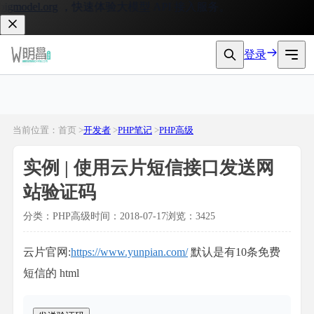
gmodel.org
，快速体验大模型 API 接入服务。
登录
当前位置：首页 >
开发者
>
PHP笔记
>
PHP高级
实例 | 使用云片短信接口发送网
站验证码
分类：PHP高级
时间：2018-07-17
浏览：3425
云片官网:
https://www.yunpian.com/
默认是有10条免费
短信的 html