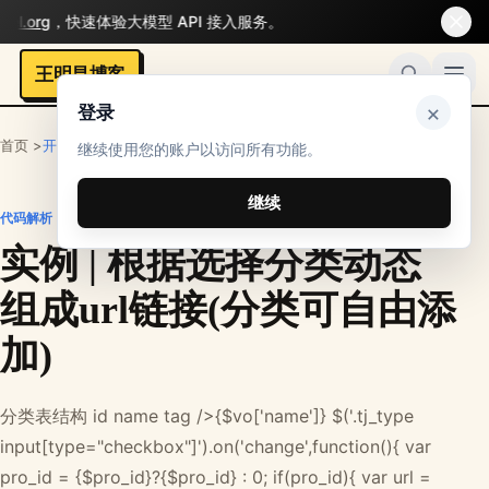
l.org
，快速体验大模型 API 接入服务。
王明昌博客
×
登录
首页 >
开发者
>
PHP笔记
>
代码解析
继续使用您的账户以访问所有功能。
继续
代码解析
实例 | 根据选择分类动态
组成url链接(分类可自由添
加)
分类表结构 id name tag />{$vo['name']} $('.tj_type
input[type="checkbox"]').on('change',function(){ var
pro_id = {$pro_id}?{$pro_id} : 0; if(pro_id){ var url =