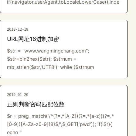
if(navigator.userAgent.toLocaleLowerCase().inde
2018-12-18
URL网址16进制加密
$str = "www.wangmingchang.com";
$str=bin2hex($str); $strnum =
mb_strlen($str,'UTF8'); while ($strnum
2019-01-20
正则判断密码匹配位数
$r = preg_match('/^(?=.*[A-Z])(?=.*[a-z])(?=.*
[0-9])[A-Za-z0-9]{8}$/',$_GET['pwd']); if(!$r){
echo "