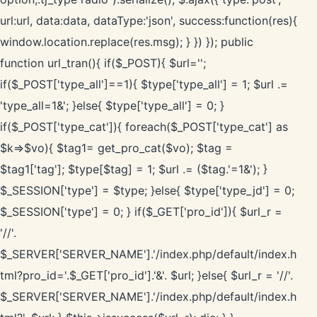
url:url, data:data, dataType:'json', success:function(res){
window.location.replace(res.msg); } }) }); public
function url_tran(){ if($_POST){ $url='';
if($_POST['type_all']==1){ $type['type_all'] = 1; $url .=
'type_all=1&'; }else{ $type['type_all'] = 0; }
if($_POST['type_cat']){ foreach($_POST['type_cat'] as
$k=>$vo){ $tag1= get_pro_cat($vo); $tag =
$tag1['tag']; $type[$tag] = 1; $url .= ($tag.'=1&'); }
$_SESSION['type'] = $type; }else{ $type['type_jd'] = 0;
$_SESSION['type'] = 0; } if($_GET['pro_id']){ $url_r =
'//'.
$_SERVER['SERVER_NAME'].'/index.php/default/index.h
tml?pro_id='.$_GET['pro_id'].'&'. $url; }else{ $url_r = '//'.
$_SERVER['SERVER_NAME'].'/index.php/default/index.h