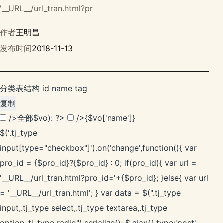
'__URL__/url_tran.html?pr
作者
王明昌
发布时间
2018-11-13
分类表结构 id name tag
复制
/>
全部
$vo): ?>
/>
{$vo['name']}
$('.tj_type
input[type="checkbox"]').on('change',function(){ var
pro_id = {$pro_id}?{$pro_id} : 0; if(pro_id){ var url =
'__URL__/url_tran.html?pro_id='+{$pro_id}; }else{ var url
= '__URL__/url_tran.html'; } var data = $(".tj_type
input,.tj_type select,.tj_type textarea,.tj_type
option,.tj_type radio").serialize(); $.ajax({ type:'post',