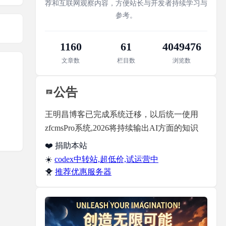
荐和互联网观察内容，方便站长与开发者持续学习与
参考。
1160
61
4049476
文章数
栏目数
浏览数
公告
王明昌博客已完成系统迁移，以后统一使用
zfcmsPro系统,2026将持续输出AI方面的知识
❤️ 捐助本站
☀️
codex中转站,超低价,试运营中
🐥
推荐优惠服务器