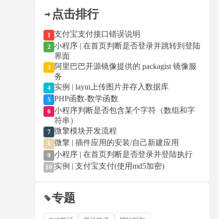
点击排行
支付宝支付接口错误说明
1
小程序 | 在首页判断是否登录并跳转到登陆
2
界面
阿里巴巴开源镜像提供的 packagist 镜像服
3
务
实例 | layui上传图片并存入数据库
4
PHP函数-数学函数
5
小程序判断是否包含某个字符（数组和字
6
符串）
微擎模块开发流程
7
微擎 | 插件应用的安装/自己新建应用
8
小程序 | 在首页判断是否登录并登陆执行
9
实例 | 支付宝支付(使用md5加密)
10
专题