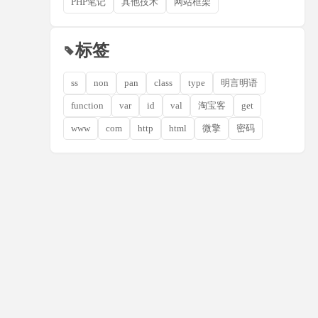
PHP笔记
其他技术
网站框架
标签
ss
non
pan
class
type
明言明语
function
var
id
val
淘宝客
get
www
com
http
html
微擎
密码