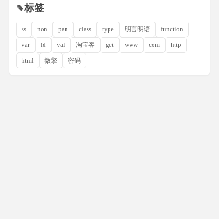
标签
ss
non
pan
class
type
明言明语
function
var
id
val
淘宝客
get
www
com
http
html
微擎
密码