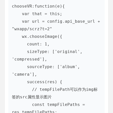
chooseVR:function(e){

    var that = this;

    var url = config.api_base_url + 
"wxapp/scrz?t=2"

    wx.chooseImage({

      count: 1,

      sizeType: ['original', 
'compressed'],

      sourceType: ['album', 
'camera'],

      success(res) {

        // tempFilePath可以作为img标
签的src属性显示图片

        const tempFilePaths = 
res.tempFilePaths;
