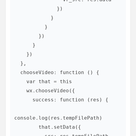
              })

            }

          }

        })

      }

    })

  },

  chooseVideo: function () {

    var that = this

    wx.chooseVideo({

      success: function (res) {

console.log(res.tempFilePath)

        that.setData({
