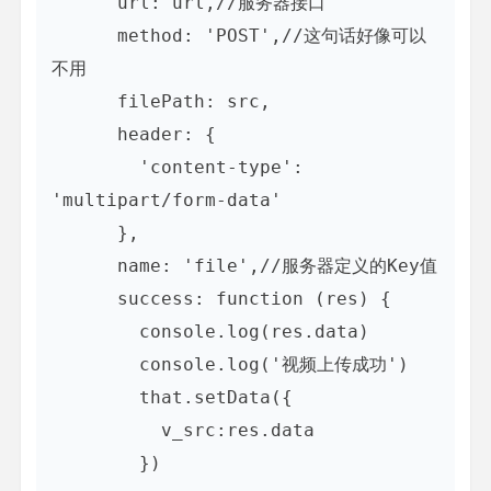
      url: url,//服务器接口

      method: 'POST',//这句话好像可以
不用

      filePath: src,

      header: {

        'content-type': 
'multipart/form-data'

      },

      name: 'file',//服务器定义的Key值

      success: function (res) {

        console.log(res.data)

        console.log('视频上传成功')

        that.setData({

          v_src:res.data

        })
