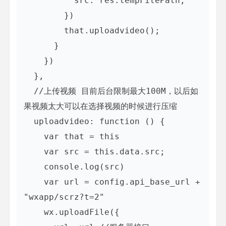
          src: res.tempFilePath,

        })

        that.uploadvideo();

      }

    })

  },

  //上传视频 目前后台限制最大100M，以后如
果视频太大可以在选择视频的时候进行压缩

  uploadvideo: function () {

    var that = this

    var src = this.data.src;

    console.log(src)

    var url = config.api_base_url + 
"wxapp/scrz?t=2"

    wx.uploadFile({
