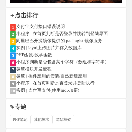
点击排行
支付宝支付接口错误说明
1
小程序 | 在首页判断是否登录并跳转到登陆界面
2
阿里巴巴开源镜像提供的 packagist 镜像服务
3
实例 | layui上传图片并存入数据库
4
PHP函数-数学函数
5
小程序判断是否包含某个字符（数组和字符串）
6
微擎模块开发流程
7
微擎 | 插件应用的安装/自己新建应用
8
小程序 | 在首页判断是否登录并登陆执行
9
实例 | 支付宝支付(使用md5加密)
10
专题
PHP笔记
其他技术
网站框架