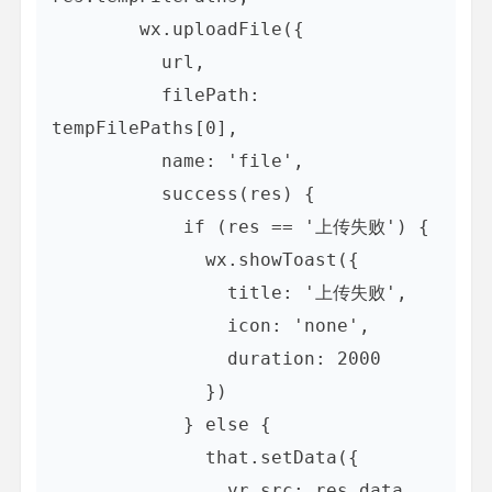
        wx.uploadFile({

          url,

          filePath: 
tempFilePaths[0],

          name: 'file',

          success(res) {

            if (res == '上传失败') {

              wx.showToast({

                title: '上传失败',

                icon: 'none',

                duration: 2000

              })

            } else {

              that.setData({

                vr_src: res.data
