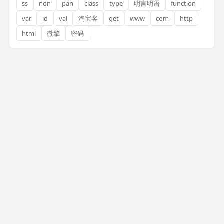
ss
non
pan
class
type
明言明语
function
var
id
val
淘宝客
get
www
com
http
html
微擎
密码