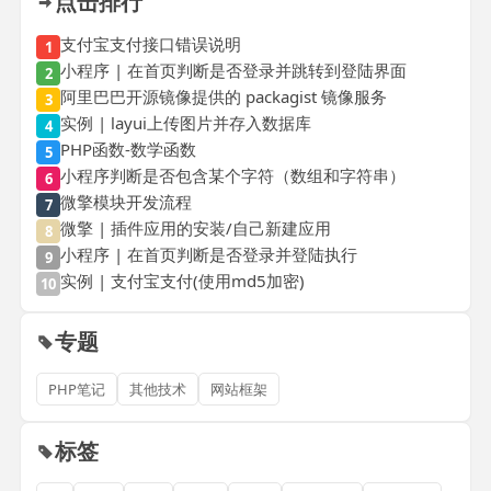
点击排行
支付宝支付接口错误说明
1
小程序 | 在首页判断是否登录并跳转到登陆界面
2
阿里巴巴开源镜像提供的 packagist 镜像服务
3
实例 | layui上传图片并存入数据库
4
PHP函数-数学函数
5
小程序判断是否包含某个字符（数组和字符串）
6
微擎模块开发流程
7
微擎 | 插件应用的安装/自己新建应用
8
小程序 | 在首页判断是否登录并登陆执行
9
实例 | 支付宝支付(使用md5加密)
10
专题
PHP笔记
其他技术
网站框架
标签