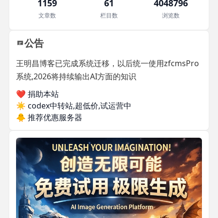
1159
61
4048796
文章数
栏目数
浏览数
公告
王明昌博客已完成系统迁移，以后统一使用zfcmsPro
系统,2026将持续输出AI方面的知识
❤️ 捐助本站
☀️
codex中转站,超低价,试运营中
🐥
推荐优惠服务器