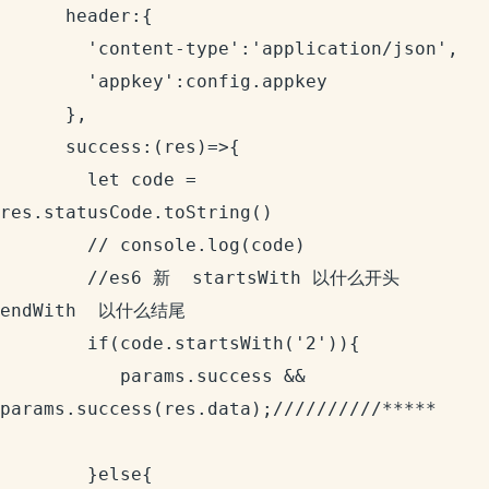
      header:{

        'content-type':'application/json',

        'appkey':config.appkey

      },

      success:(res)=>{

        let code = 
res.statusCode.toString()

        // console.log(code)

        //es6 新  startsWith 以什么开头   
endWith  以什么结尾

        if(code.startsWith('2')){

           params.success && 
params.success(res.data);//////////*****

        }else{
