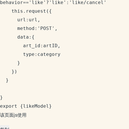
behavior=='like'?'like':'like/cancel'

    this.request({

      url:url,

      method:'POST',

      data:{

        art_id:artID,

        type:category

      }

    })

  }

}

export {likeModel}
该页面js使用