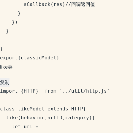
        sCallback(res)//回调返回值

      }

    })

  }

}

export{classicModel}
like类
复制
import {HTTP}  from '../util/http.js'

class likeModel extends HTTP{

  like(behavior,artID,category){

    let url = 