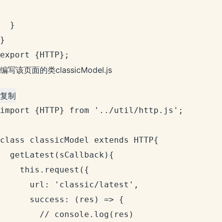
  }

}

export {HTTP};
编写该页面的类classicModel.js
复制
import {HTTP} from '../util/http.js';

class classicModel extends HTTP{

  getLatest(sCallback){

    this.request({

      url: 'classic/latest',

      success: (res) => {

        // console.log(res)
