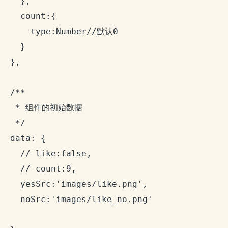
    },

    count:{

      type:Number//默认0

    }

  },

  /**

   * 组件的初始数据

   */

  data: {

    // like:false,

    // count:9,

    yesSrc:'images/like.png',

    noSrc:'images/like_no.png'
