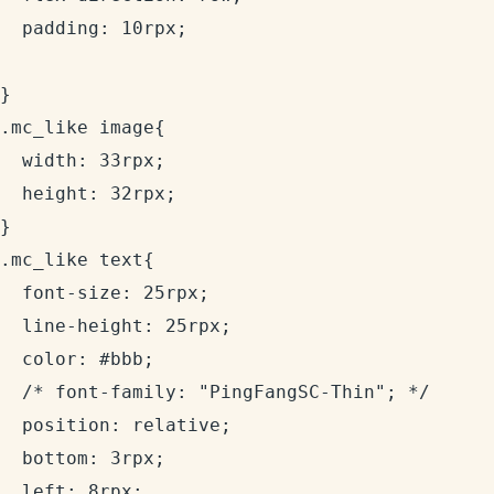
  padding: 10rpx;

}

.mc_like image{

  width: 33rpx;

  height: 32rpx;

}

.mc_like text{

  font-size: 25rpx;

  line-height: 25rpx;

  color: #bbb;

  /* font-family: "PingFangSC-Thin"; */

  position: relative;

  bottom: 3rpx;

  left: 8rpx;
