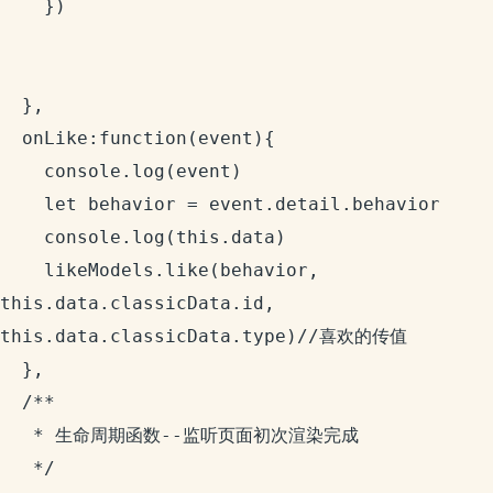
    })

  },

  onLike:function(event){

    console.log(event)

    let behavior = event.detail.behavior

    console.log(this.data)

    likeModels.like(behavior, 
this.data.classicData.id, 
this.data.classicData.type)//喜欢的传值

  },

  /**

   * 生命周期函数--监听页面初次渲染完成

   */
