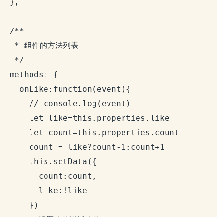
  },

  /**

   * 组件的方法列表

   */

  methods: {

    onLike:function(event){

      // console.log(event)

      let like=this.properties.like

      let count=this.properties.count

      count = like?count-1:count+1

      this.setData({

        count:count,

        like:!like

      })
