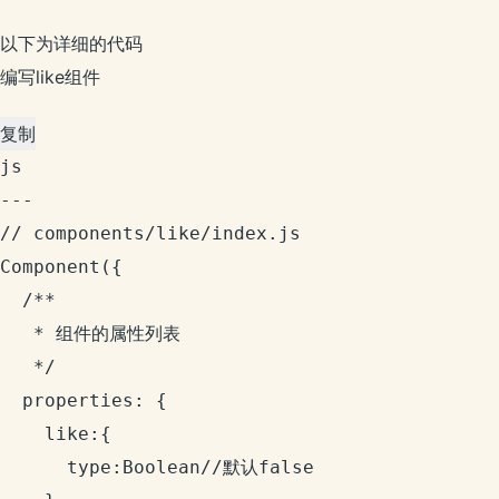
以下为详细的代码
编写like组件
复制
js

---

// components/like/index.js

Component({

  /**

   * 组件的属性列表

   */

  properties: {

    like:{

      type:Boolean//默认false
