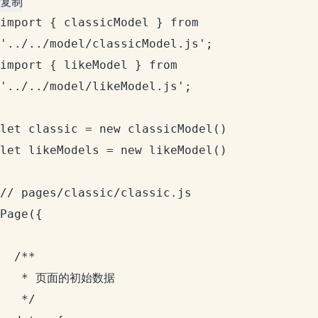
复制
import { classicModel } from 
'../../model/classicModel.js';

import { likeModel } from 
'../../model/likeModel.js';

let classic = new classicModel()

let likeModels = new likeModel()

// pages/classic/classic.js

Page({

  /**

   * 页面的初始数据

   */
