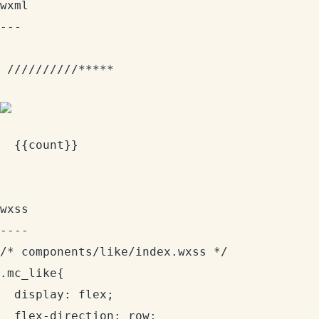
wxml

 //////////*****

{{count}}
wxss

----

/* components/like/index.wxss */

.mc_like{

  display: flex;

  flex-direction: row;
