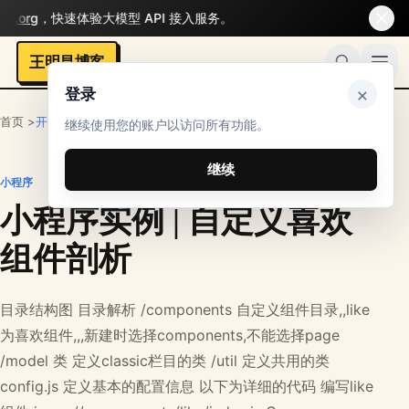
，快速体验大模型 API 接入服务。
王明昌博客
×
登录
首页 >
开发者
>
网站框架
>
小程序
继续使用您的账户以访问所有功能。
继续
小程序
小程序实例 | 自定义喜欢
组件剖析
目录结构图 目录解析 /components 自定义组件目录,,like
为喜欢组件,,,新建时选择components,不能选择page
/model 类 定义classic栏目的类 /util 定义共用的类
config.js 定义基本的配置信息 以下为详细的代码 编写like