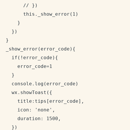
        // })

        this._show_error(1)

      }

    })

  }

  _show_error(error_code){

    if(!error_code){

      error_code=1

    }

    console.log(error_code)

    wx.showToast({

      title:tips[error_code],

      icon: 'none',

      duration: 1500,

    })
