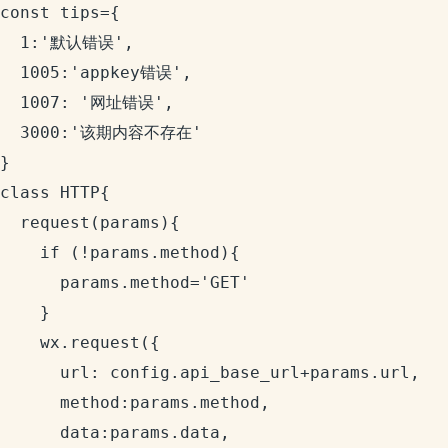
const tips={

  1:'默认错误',

  1005:'appkey错误',

  1007: '网址错误',  

  3000:'该期内容不存在'

}

class HTTP{

  request(params){

    if (!params.method){

      params.method='GET'

    }

    wx.request({

      url: config.api_base_url+params.url,

      method:params.method,

      data:params.data,
