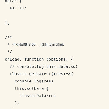
  data: {

    ss:'11'

  },

  /**

   * 生命周期函数--监听页面加载

   */

  onLoad: function (options) {

    // console.log(this.data.ss)

    classic.getLatest((res)=>{

      console.log(res)

      this.setData({

        classicData:res

      })
