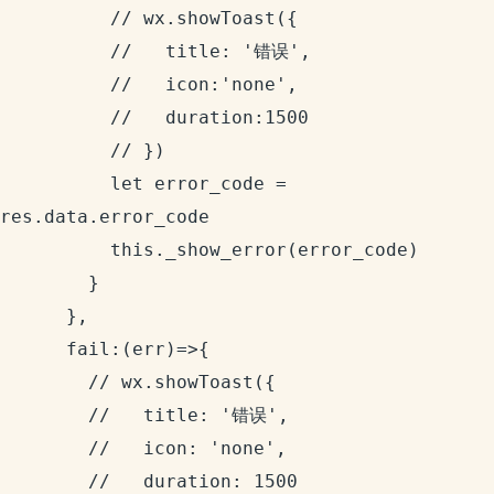
          // wx.showToast({

          //   title: '错误',

          //   icon:'none',

          //   duration:1500

          // })

          let error_code = 
res.data.error_code

          this._show_error(error_code)

        }

      },

      fail:(err)=>{

        // wx.showToast({

        //   title: '错误',

        //   icon: 'none',

        //   duration: 1500
