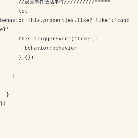
      //设置事件激活事件//////////*****

      let 
behavior=this.properties.like?'like':'canc
el'

      this.triggerEvent('like',{

        behavior:behavior

      },{})

    }

  }

})
