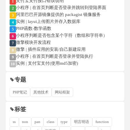
支付宝支付接口错误说明
1
小程序 | 在首页判断是否登录并跳转到登陆界面
2
阿里巴巴开源镜像提供的 packagist 镜像服务
3
实例 | layui上传图片并存入数据库
4
PHP函数-数学函数
5
小程序判断是否包含某个字符（数组和字符串）
6
微擎模块开发流程
7
微擎 | 插件应用的安装/自己新建应用
8
小程序 | 在首页判断是否登录并登陆执行
9
实例 | 支付宝支付(使用md5加密)
10
专题
PHP笔记
其他技术
网站框架
标签
ss
non
pan
class
type
明言明语
function