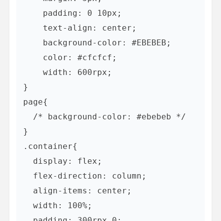
    padding: 0 10px;

    text-align: center;

    background-color: #EBEBEB;

    color: #cfcfcf;

    width: 600rpx;

}

page{

  /* background-color: #ebebeb */

}

.container{

  display: flex;

  flex-direction: column;

  align-items: center;

  width: 100%;

  padding: 300rpx 0;
