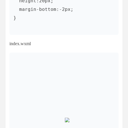
  height:20px;

  margin-bottom:-2px;

}

index.wxml