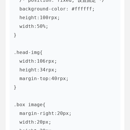
  /* position: fixed; 设置固定 */

  background-color: #ffffff;

  height:100rpx;

  width:50%;

}

.head-img{

  width:106rpx;

  height:34rpx;

  margin-top:40rpx;

}

.box image{

  margin-right:20px;

  width:20px;
