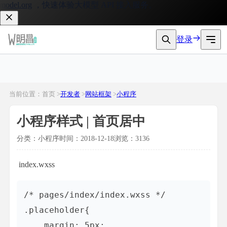
el.org
，快速体验大模型 API 接入服务。
登录
当前位置：首页 >
开发者
>
网站框架
>
小程序
小程序样式 | 首页居中
分类：小程序
时间：2018-12-18
浏览：3136
index.wxss
/* pages/index/index.wxss */

.placeholder{

    margin: 5px;
