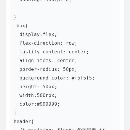
}

.box{

  display:flex; 

  flex-direction: row;

  justify-content: center;

  align-items: center; 

  border-radius: 50px;

  background-color: #f5f5f5;

  height: 50px;

  width:500rpx;

  color:#999999;

}

header{
