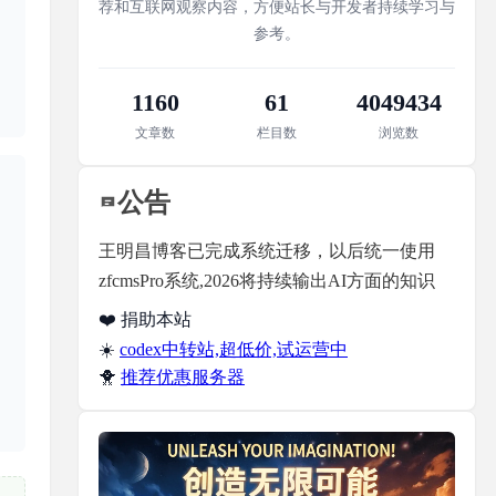
荐和互联网观察内容，方便站长与开发者持续学习与
参考。
1160
61
4049434
文章数
栏目数
浏览数
公告
王明昌博客已完成系统迁移，以后统一使用
zfcmsPro系统,2026将持续输出AI方面的知识
❤️ 捐助本站
☀️
codex中转站,超低价,试运营中
🐥
推荐优惠服务器