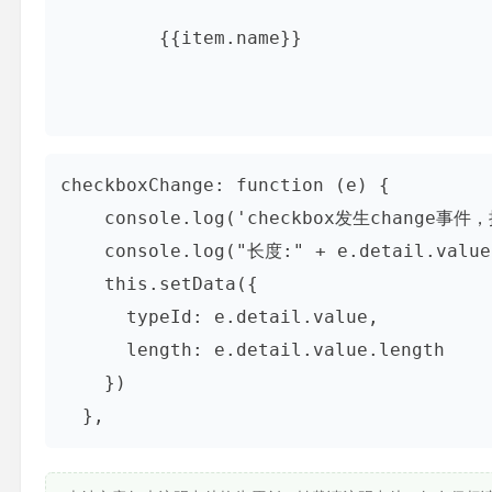
{{item.name}}
checkboxChange: function (e) {

    console.log('checkbox发生change事件，携带value值为：', e.detail.value)

    console.log("长度:" + e.detail.value.length);

    this.setData({

      typeId: e.detail.value,

      length: e.detail.value.length

    })

  },