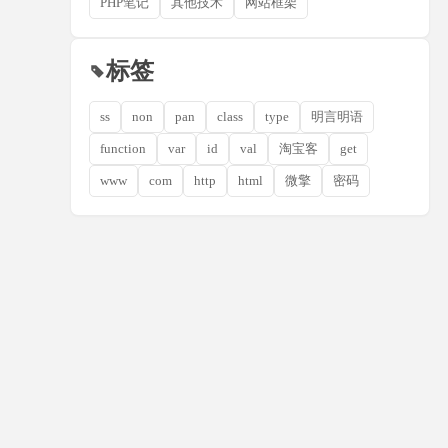
PHP笔记
其他技术
网站框架
标签
ss
non
pan
class
type
明言明语
function
var
id
val
淘宝客
get
www
com
http
html
微擎
密码