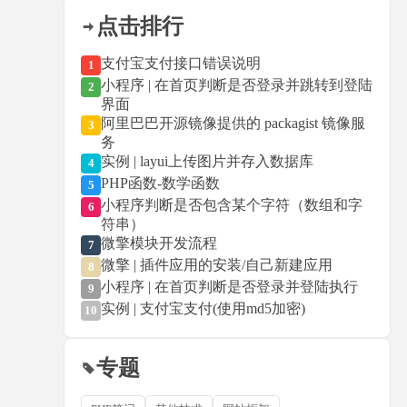
点击排行
支付宝支付接口错误说明
1
小程序 | 在首页判断是否登录并跳转到登陆
2
界面
阿里巴巴开源镜像提供的 packagist 镜像服
3
务
实例 | layui上传图片并存入数据库
4
PHP函数-数学函数
5
小程序判断是否包含某个字符（数组和字
6
符串）
微擎模块开发流程
7
微擎 | 插件应用的安装/自己新建应用
8
小程序 | 在首页判断是否登录并登陆执行
9
实例 | 支付宝支付(使用md5加密)
10
专题