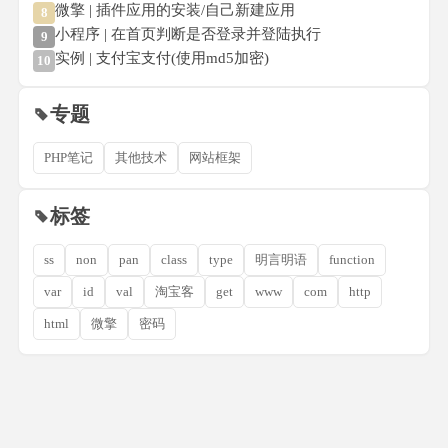
微擎 | 插件应用的安装/自己新建应用
8
小程序 | 在首页判断是否登录并登陆执行
9
实例 | 支付宝支付(使用md5加密)
10
专题
PHP笔记
其他技术
网站框架
标签
ss
non
pan
class
type
明言明语
function
var
id
val
淘宝客
get
www
com
http
html
微擎
密码