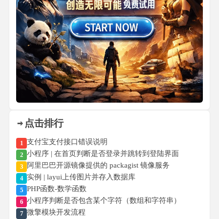
点击排行
支付宝支付接口错误说明
1
小程序 | 在首页判断是否登录并跳转到登陆界面
2
阿里巴巴开源镜像提供的 packagist 镜像服务
3
实例 | layui上传图片并存入数据库
4
PHP函数-数学函数
5
小程序判断是否包含某个字符（数组和字符串）
6
微擎模块开发流程
7