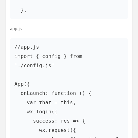
  },
app.js
//app.js

import { config } from 
'./config.js'

App({

  onLaunch: function () {

    var that = this;

    wx.login({

      success: res => {

        wx.request({
