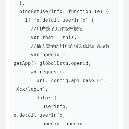
  },

  bindGetUserInfo: function (e) {

    if (e.detail.userInfo) {

      //用户按了允许授权按钮

      var that = this;

      //插入登录的用户的相关信息到数据库

      var openid = 
getApp().globalData.openid; 

      wx.request({

        url: config.api_base_url + 
'Xcx/login', 

        data: {

          userinfo: 
e.detail.userInfo,

          openid: openid
