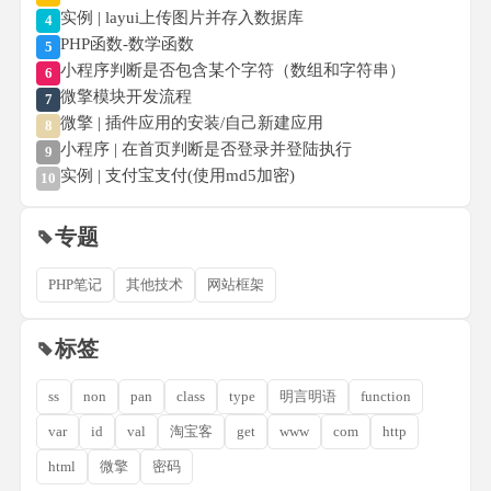
实例 | layui上传图片并存入数据库
4
PHP函数-数学函数
5
小程序判断是否包含某个字符（数组和字符串）
6
微擎模块开发流程
7
微擎 | 插件应用的安装/自己新建应用
8
小程序 | 在首页判断是否登录并登陆执行
9
实例 | 支付宝支付(使用md5加密)
10
专题
PHP笔记
其他技术
网站框架
标签
ss
non
pan
class
type
明言明语
function
var
id
val
淘宝客
get
www
com
http
html
微擎
密码