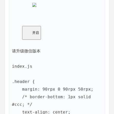
        开启

请升级微信版本
index.js

.header {

    margin: 90rpx 0 90rpx 50rpx;

    /* border-bottom: 1px solid 
#ccc; */

    text-align: center;
