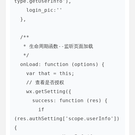
type.getUserInfo'),

    login_pic:''

  },

  /**

   * 生命周期函数--监听页面加载

   */

  onLoad: function (options) {

    var that = this;

    // 查看是否授权

    wx.getSetting({

      success: function (res) {

        if 
(res.authSetting['scope.userInfo']) 
{
