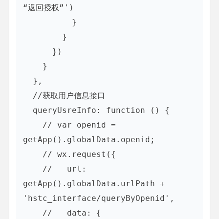
“返回授权”')

          }

        }

      })

    }

  },

  //获取用户信息接口

  queryUsreInfo: function () {

    // var openid = 
getApp().globalData.openid;

    // wx.request({

    //   url: 
getApp().globalData.urlPath + 
'hstc_interface/queryByOpenid',

    //   data: {
