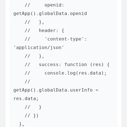
    //     openid: 
getApp().globalData.openid

    //   },

    //   header: {

    //     'content-type': 
'application/json'

    //   },

    //   success: function (res) {

    //     console.log(res.data);

    //     
getApp().globalData.userInfo = 
res.data;

    //   }

    // }) 

  },  
