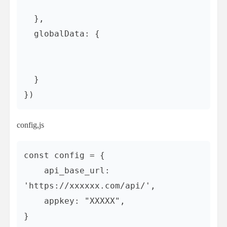
  },

  globalData: {

  }

})
config,js
const config = {

    api_base_url: 
'https://xxxxxx.com/api/',

    appkey: "XXXXX",

}
