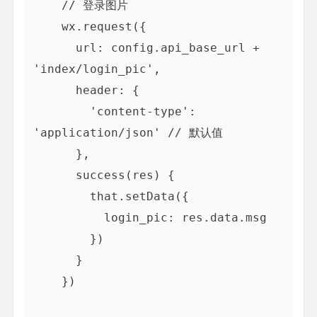
    // 登录图片

    wx.request({

      url: config.api_base_url + 
'index/login_pic',

      header: {

        'content-type': 
'application/json' // 默认值

      },

      success(res) {

        that.setData({

          login_pic: res.data.msg

        })

      }

    })
