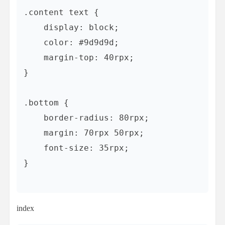
.content text {

    display: block;

    color: #9d9d9d;

    margin-top: 40rpx;

}

.bottom {

    border-radius: 80rpx;

    margin: 70rpx 50rpx;

    font-size: 35rpx;

}

index