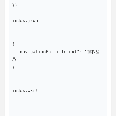
})

index.json

{

  "navigationBarTitleText": "授权登
录"

}

index.wxml
