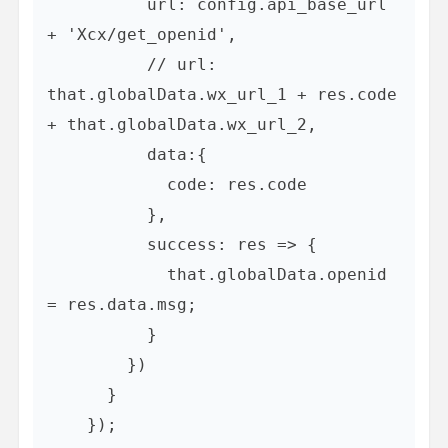
          url: config.api_base_url 
+ 'Xcx/get_openid', 

          // url: 
that.globalData.wx_url_1 + res.code 
+ that.globalData.wx_url_2,

          data:{

            code: res.code

          },

          success: res => {

            that.globalData.openid 
= res.data.msg;

          }

        })

      }

    });
