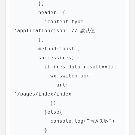
        },

        header: {

          'content-type': 
'application/json' // 默认值

        },

        method:'post',

        success(res) {

          if (res.data.result==1){

            wx.switchTab({

              url: 
'/pages/index/index'

            })

          }else{

            console.log("写入失败")

          }
