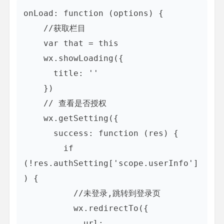
onLoad: function (options) {

    //获取栏目

    var that = this

    wx.showLoading({

      title: ''

    })

    // 查看是否授权

    wx.getSetting({

      success: function (res) {

        if 
(!res.authSetting['scope.userInfo']
) {

          //未登录,跳转到登录页

          wx.redirectTo({

            url: 