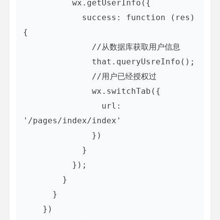
          wx.getUserInfo({

            success: function (res) 
{

              //从数据库获取用户信息

              that.queryUsreInfo();

              //用户已经授权过

              wx.switchTab({

                url: 
'/pages/index/index'

              })

            }

          });

        }

      }

    })
