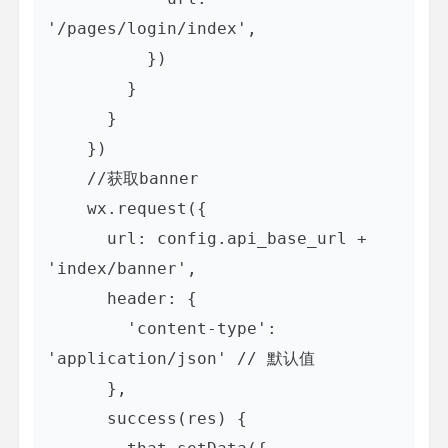
'/pages/login/index',

          })

        }

      }

    })

    //获取banner

    wx.request({

      url: config.api_base_url + 
'index/banner', 

      header: {

        'content-type': 
'application/json' // 默认值

      },

      success(res) {
