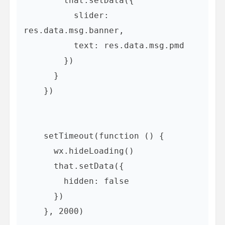
        that.setData({

          slider: 
res.data.msg.banner,

          text: res.data.msg.pmd

        })

      }

    })

    setTimeout(function () {

      wx.hideLoading()

      that.setData({

        hidden: false

      })

    }, 2000)
