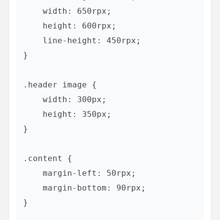
    width: 650rpx;

    height: 600rpx;

    line-height: 450rpx;

}

.header image {

    width: 300px;

    height: 350px;

}

.content {

    margin-left: 50rpx;

    margin-bottom: 90rpx;

}
