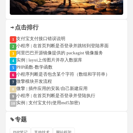
点击排行
支付宝支付接口错误说明
1
小程序 | 在首页判断是否登录并跳转到登陆界面
2
阿里巴巴开源镜像提供的 packagist 镜像服务
3
实例 | layui上传图片并存入数据库
4
PHP函数-数学函数
5
小程序判断是否包含某个字符（数组和字符串）
6
微擎模块开发流程
7
微擎 | 插件应用的安装/自己新建应用
8
小程序 | 在首页判断是否登录并登陆执行
9
实例 | 支付宝支付(使用md5加密)
10
专题
PHP笔记
其他技术
网站框架