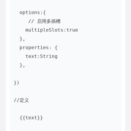
  options:{

     // 启用多插槽

    multipleSlots:true

  },

  properties: {

    text:String

  },

})

{{text}}