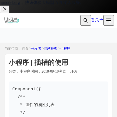
model.org
，快速体验大模型 API 接入服务。
登录
当前位置：首页 >
开发者
>
网站框架
>
小程序
小程序 | 插槽的使用
分类：小程序
时间：2018-09-10
浏览：3106
Component({

  /**

   * 组件的属性列表

   */
