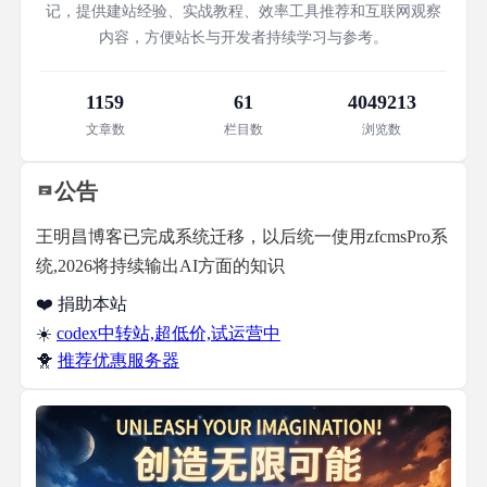
记，提供建站经验、实战教程、效率工具推荐和互联网观察
内容，方便站长与开发者持续学习与参考。
1159
61
4049213
文章数
栏目数
浏览数
公告
王明昌博客已完成系统迁移，以后统一使用zfcmsPro系
统,2026将持续输出AI方面的知识
❤️ 捐助本站
☀️
codex中转站,超低价,试运营中
🐥
推荐优惠服务器