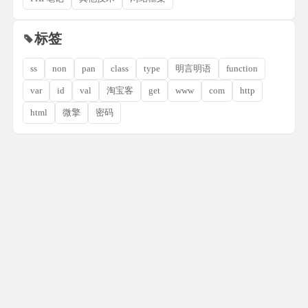
标签
ss
non
pan
class
type
明言明语
function
var
id
val
淘宝客
get
www
com
http
html
微擎
密码