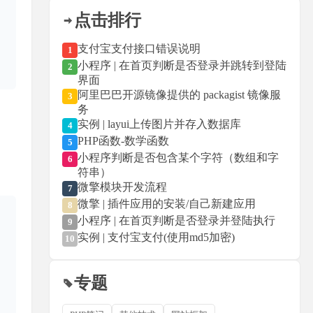
点击排行
支付宝支付接口错误说明
1
小程序 | 在首页判断是否登录并跳转到登陆
2
界面
阿里巴巴开源镜像提供的 packagist 镜像服
3
务
实例 | layui上传图片并存入数据库
4
PHP函数-数学函数
5
小程序判断是否包含某个字符（数组和字
6
符串）
微擎模块开发流程
7
微擎 | 插件应用的安装/自己新建应用
8
小程序 | 在首页判断是否登录并登陆执行
9
实例 | 支付宝支付(使用md5加密)
10
专题