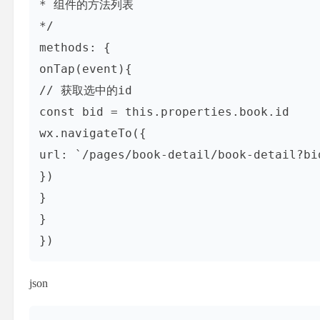
* 组件的方法列表

*/

methods: {

onTap(event){

// 获取选中的id

const bid = this.properties.book.id

wx.navigateTo({

url: `/pages/book-detail/book-detail?bid
})

}

}

})
json