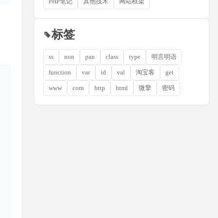
PHP笔记
其他技术
网站框架
标签
ss
non
pan
class
type
明言明语
function
var
id
val
淘宝客
get
www
com
http
html
微擎
密码