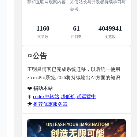
荐和互联网观察内容，方便站长与开发者持续学习与
参考。
1160
61
4049941
文章数
栏目数
浏览数
公告
王明昌博客已完成系统迁移，以后统一使用
zfcmsPro系统,2026将持续输出AI方面的知识
❤️ 捐助本站
☀️
codex中转站,超低价,试运营中
🐥
推荐优惠服务器