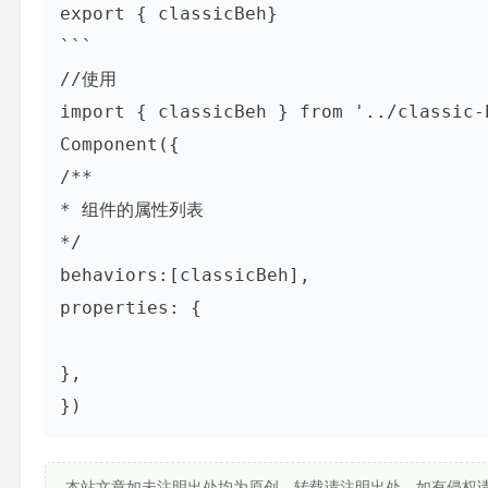
export { classicBeh}

```

//使用

import { classicBeh } from '../classic-b
Component({

/**

* 组件的属性列表

*/

behaviors:[classicBeh],

properties: {

},

})
本站文章如未注明出处均为原创，转载请注明出处，如有侵权