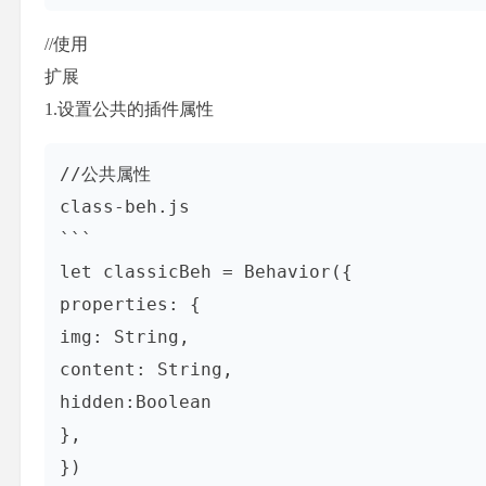
//使用
扩展
1.设置公共的插件属性
//公共属性

class-beh.js

```

let classicBeh = Behavior({

properties: {

img: String,

content: String,

hidden:Boolean

},

})
