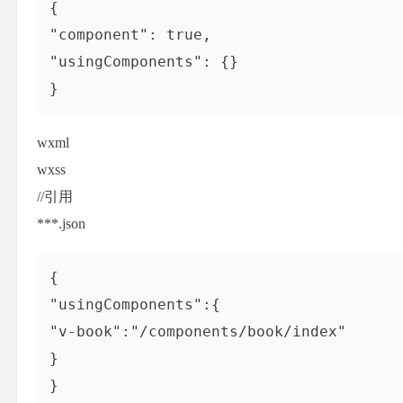
{

"component": true,

"usingComponents": {}

}
wxml
wxss
//引用
***.json
{

"usingComponents":{

"v-book":"/components/book/index"

}

}