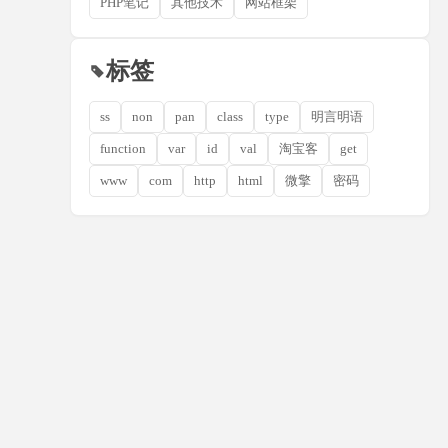
PHP笔记
其他技术
网站框架
标签
ss
non
pan
class
type
明言明语
function
var
id
val
淘宝客
get
www
com
http
html
微擎
密码