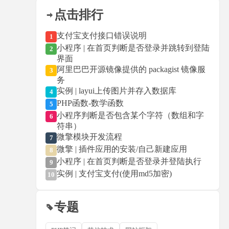
点击排行
支付宝支付接口错误说明
1
小程序 | 在首页判断是否登录并跳转到登陆
2
界面
阿里巴巴开源镜像提供的 packagist 镜像服
3
务
实例 | layui上传图片并存入数据库
4
PHP函数-数学函数
5
小程序判断是否包含某个字符（数组和字
6
符串）
微擎模块开发流程
7
微擎 | 插件应用的安装/自己新建应用
8
小程序 | 在首页判断是否登录并登陆执行
9
实例 | 支付宝支付(使用md5加密)
10
专题