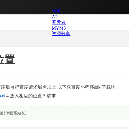
首页
AI
开发者
MYMS
资源分享
位置
小程序后台把百度请求域名加上
3.下载百度小程序sdk 下载地
oad
4.放入相应的位置 5.请求
请邮件联系站长。