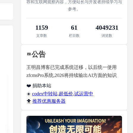
荐和互联网观察内容，方便站长与开发者持续学习与
参考。
1159
61
4049231
文章数
栏目数
浏览数
公告
王明昌博客已完成系统迁移，以后统一使用
zfcmsPro系统,2026将持续输出AI方面的知识
❤️ 捐助本站
☀️
codex中转站,超低价,试运营中
🐥
推荐优惠服务器