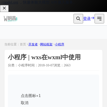
model.org
，快速体验大模型 API 接入服务。
登录
当前位置：首页 >
开发者
>
网站框架
>
小程序
小程序 | wxs在wxml中使用
分类：小程序
时间：2018-10-07
浏览：2663
点击图标+1
取消