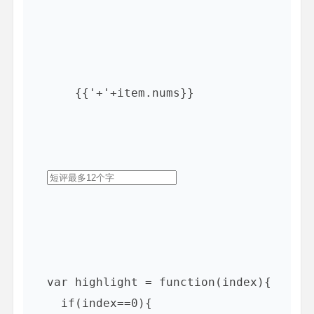
{{'+'+item.nums}}
  var highlight = function(index){

    if(index==0){
