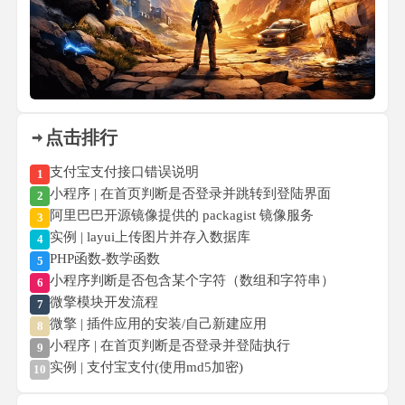
点击排行
支付宝支付接口错误说明
1
小程序 | 在首页判断是否登录并跳转到登陆界面
2
阿里巴巴开源镜像提供的 packagist 镜像服务
3
实例 | layui上传图片并存入数据库
4
PHP函数-数学函数
5
小程序判断是否包含某个字符（数组和字符串）
6
微擎模块开发流程
7
微擎 | 插件应用的安装/自己新建应用
8
小程序 | 在首页判断是否登录并登陆执行
9
实例 | 支付宝支付(使用md5加密)
10