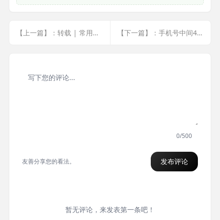
【上一篇】：转载 | 常用的header头部定义汇总
【下一篇】：手机号中间4位用星号替换
0/500
发布评论
友善分享您的看法。
暂无评论，来发表第一条吧！