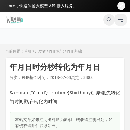
l.org
，快速体验大模型 API 接入服务。
当前位置：首页 >
开发者
>
PHP笔记
>
PHP基础
年月日时分秒转化为年月日
分类：PHP基础
时间：2018-07-03
浏览：3388
$a = date('Y-m-d',strtotime($birthday)); 原理,先转化
为时间戳,在转化为时间
本站文章如未注明出处均为原创，转载请注明出处，如
有侵权请邮件联系站长。