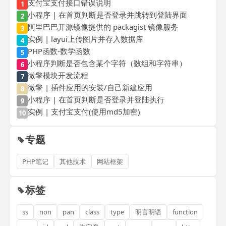
支付宝支付接口错误说明
1
小程序 | 在首页判断是否登录并跳转到登陆界面
2
阿里巴巴开源镜像提供的 packagist 镜像服务
3
实例 | layui上传图片并存入数据库
4
PHP函数-数学函数
5
小程序判断是否包含某个字符（数组和字符串）
6
微擎模块开发流程
7
微擎 | 插件应用的安装/自己新建应用
8
小程序 | 在首页判断是否登录并登陆执行
9
实例 | 支付宝支付(使用md5加密)
10
专题
PHP笔记
其他技术
网站框架
标签
ss
non
pan
class
type
明言明语
function