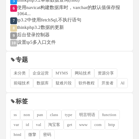
thinkphp3.2单条数据查询(find)
5
使用navicat构建数据库时，varchar的默认值保存报
6
1064...
tp3.2中使用fetchSql,不执行语句
7
thinkphp3.2数据的更新
8
后台登录控制器
9
设置tp5多入口文件
10
专题
未分类
企业运营
MYMS
网站技术
资源分享
前端技术
数据库
疑难片段
软件教程
开发者
AI
标签
ss
non
pan
class
type
明言明语
function
var
id
val
淘宝客
get
www
com
http
html
微擎
密码