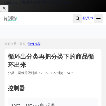
odel.org
，快速体验大模型 API 接入服务。
登录
当前位置：首页 >
疑难片段
循环出分类再把分类下的商品循
环出来
分类：疑难片段
时间：2018-01-27
浏览：3492
控制器
sort_list---查出分类
