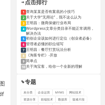
点击排行
查询某某是否有案底的小技巧
1
关于大学“无用论”，我不这么认为
2
王明昌：微商保健行业布局
3
Wordpress文章分类目录不能正常调用，
4
解决办法
初创企业该如何进行定位（创业者必备）
5
管理者必懂的职位缩写
6
王明昌：餐厅打赏玩法分析
7
《淘客专栏》-开放
8
简单点
9
关于淘宝客，给你一个全新的理解
10
专题
动图
df
未分类
企业运营
MYMS
网站技术
资源分享
前端技术
数据库
疑难片段