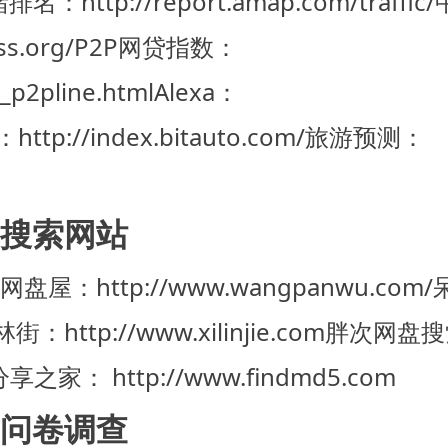
http://report.amap.com/traffic/
.org/
P2P网贷指数：
_p2pline.html
Alexa：
p://index.bitauto.com/
旅游预测：
搜索网站
网盘屋：http://www.wangpanwu.com/
街：http://www.xilinjie.com
胖次网盘搜
之家： http://www.findmd5.com
问卷调查