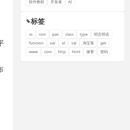
软件教程
开发者
AI
标签
ss
non
pan
class
type
明言明语
平
function
var
id
val
淘宝客
get
www
com
http
html
微擎
密码
布
长