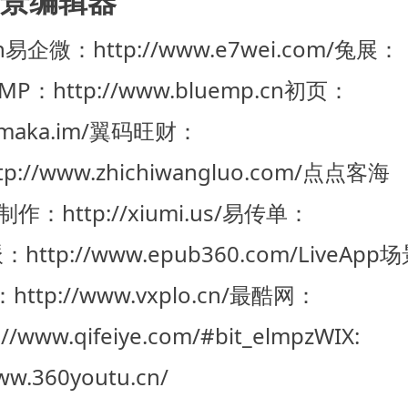
景编辑器
n
易企微：http://www.e7wei.com/
兔展：
P：http://www.bluemp.cn
初页：
/maka.im/
翼码旺财：
://www.zhichiwangluo.com/
点点客海
：http://xiumi.us/
易传单：
http://www.epub360.com/
LiveApp
：http://www.vxplo.cn/
最酷网：
www.qifeiye.com/#bit_elmpz
WIX:
w.360youtu.cn/