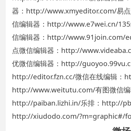
器：http://www.xmyeditor.com/
易点编
信编辑器：http://www.e7wei.cn/
135
信编辑器：http://www.91join.com/ed
点微信编辑器：http://www.videaba.
优微信编辑器：http://guoyoo.99vu.c
http://editor.fzn.cc/
微信在线编辑：http:
http://www.weitutu.com/
有图微信编辑器：
http://paiban.lizhi.in/
乐排：http://pb
http://xiudodo.com/?m=graphic#/f