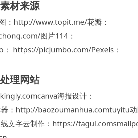
素材来源
：http://www.topit.me/
花瓣：
chong.com/
图片114：
o： https://picjumbo.com/
Pexels：
处理网站
kingly.com
canva海报设计：
http://baozoumanhua.com
tuyitu
在线文字云制作：https://tagul.com
smallp
cn