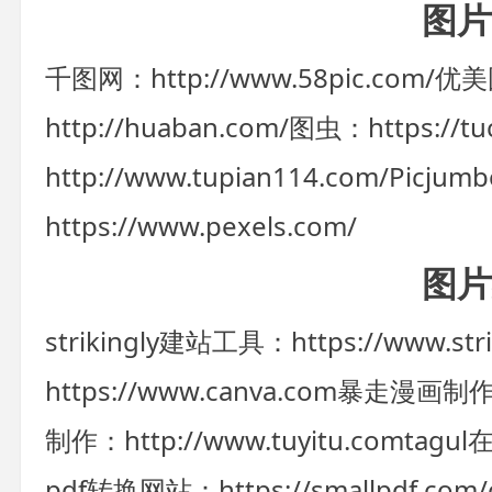
图片
千图网：http://www.58pic.com/
优美图
http://huaban.com/
图虫：https://tu
http://www.tupian114.com/
Picjumb
https://www.pexels.com/
图片
strikingly建站工具：https://www.stri
https://www.canva.com
暴走漫画制作器：
制作：http://www.tuyitu.com
tagul
pdf转换网站：https://smallpdf.com/