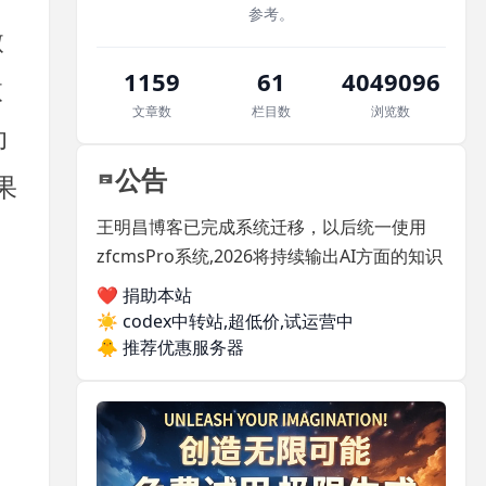
参考。
微
1159
61
4049096
微
文章数
栏目数
浏览数
助
公告
果
王明昌博客已完成系统迁移，以后统一使用
zfcmsPro系统,2026将持续输出AI方面的知识
❤️ 捐助本站
☀️
codex中转站,超低价,试运营中
：
🐥
推荐优惠服务器