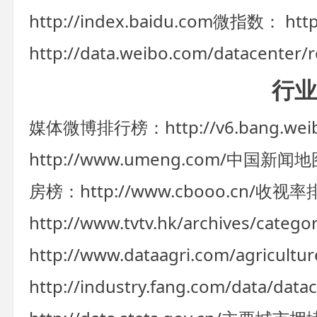
http://index.baidu.com
微指数： http:/
http://data.weibo.com/datacente
行业
媒体微博排行榜：http://v6.bang.weib
http://www.umeng.com/
中国新闻地图：ht
房榜：http://www.cbooo.cn/
收视率
http://www.tvtv.hk/archives/categor
http://www.dataagri.com/agricultur
http://industry.fang.com/data/data