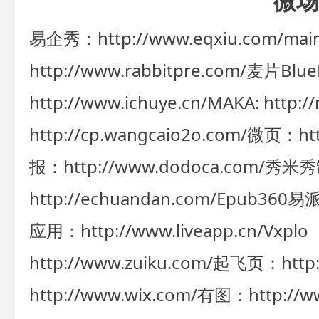
微场
易企秀：http://www.eqxiu.com/mai
http://www.rabbitpre.com/
麦片BlueM
http://www.ichuye.cn/
MAKA: http:/
http://cp.wangcaio2o.com/
微页：http
报：http://www.dodoca.com/
秀米秀制作
http://echuandan.com/
Epub360易派：
应用：http://www.liveapp.cn/
Vxplo 
http://www.zuiku.com/
起飞页：http://
http://www.wix.com/
有图：http://ww