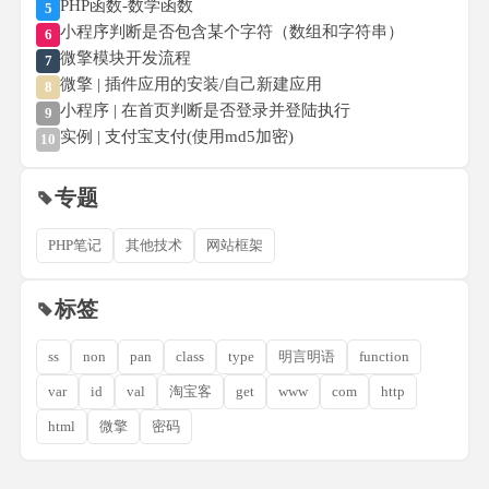
PHP函数-数学函数
5
小程序判断是否包含某个字符（数组和字符串）
6
微擎模块开发流程
7
微擎 | 插件应用的安装/自己新建应用
8
小程序 | 在首页判断是否登录并登陆执行
9
实例 | 支付宝支付(使用md5加密)
10
专题
PHP笔记
其他技术
网站框架
标签
ss
non
pan
class
type
明言明语
function
var
id
val
淘宝客
get
www
com
http
html
微擎
密码