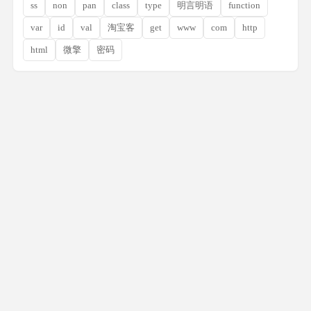
ss
non
pan
class
type
明言明语
function
var
id
val
淘宝客
get
www
com
http
html
微擎
密码