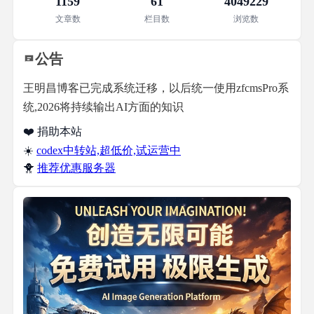
1159
61
4049229
文章数
栏目数
浏览数
公告
王明昌博客已完成系统迁移，以后统一使用zfcmsPro系
统,2026将持续输出AI方面的知识
❤️ 捐助本站
☀️
codex中转站,超低价,试运营中
🐥
推荐优惠服务器