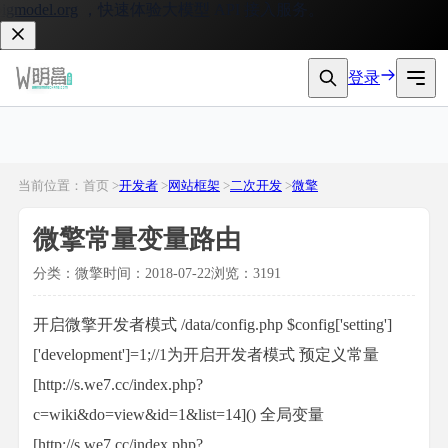
model.org
，快速体验大模型 API 接入服务。
登录
当前位置：首页 >
开发者
>
网站框架
>
二次开发
>
微擎
微擎常量变量路由
分类：微擎
时间：2018-07-22
浏览：3191
开启微擎开发者模式 /data/config.php $config['setting']
['development']=1;//1为开启开发者模式 预定义常量
[http://s.we7.cc/index.php?
c=wiki&do=view&id=1&list=14]() 全局变量
[http://s.we7.cc/index.php?