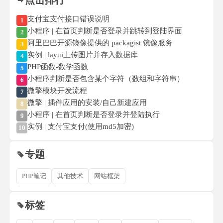
点击排行
支付宝支付接口错误说明
1
小程序 | 在首页判断是否登录并跳转到登陆界面
2
阿里巴巴开源镜像提供的 packagist 镜像服务
3
实例 | layui上传图片并存入数据库
4
PHP函数-数学函数
5
小程序判断是否包含某个字符（数组和字符串）
6
微擎模块开发流程
7
微擎 | 插件应用的安装/自己新建应用
8
小程序 | 在首页判断是否登录并登陆执行
9
实例 | 支付宝支付(使用md5加密)
10
专题
PHP笔记
其他技术
网站框架
标签