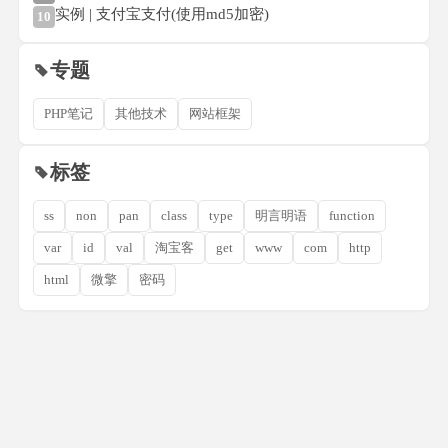
实例 | 支付宝支付(使用md5加密)
10
专题
PHP笔记
其他技术
网站框架
标签
ss
non
pan
class
type
明言明语
function
var
id
val
淘宝客
get
www
com
http
html
微擎
密码