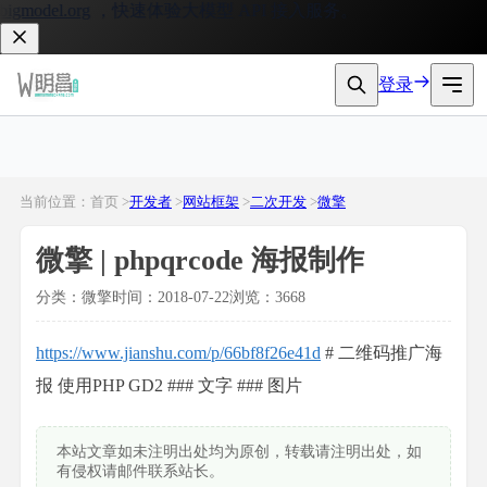
gmodel.org
，快速体验大模型 API 接入服务。
登录
当前位置：首页 >
开发者
>
网站框架
>
二次开发
>
微擎
微擎 | phpqrcode 海报制作
分类：微擎
时间：2018-07-22
浏览：3668
https://www.jianshu.com/p/66bf8f26e41d
# 二维码推广海
报 使用PHP GD2 ### 文字 ### 图片
本站文章如未注明出处均为原创，转载请注明出处，如
有侵权请邮件联系站长。