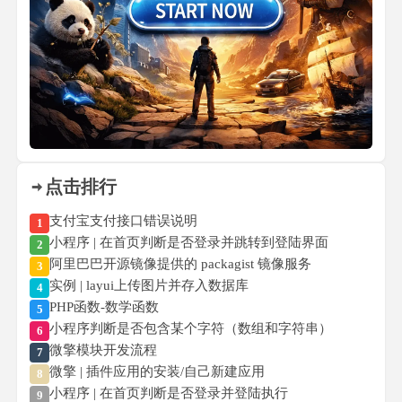
点击排行
支付宝支付接口错误说明
1
小程序 | 在首页判断是否登录并跳转到登陆界面
2
阿里巴巴开源镜像提供的 packagist 镜像服务
3
实例 | layui上传图片并存入数据库
4
PHP函数-数学函数
5
小程序判断是否包含某个字符（数组和字符串）
6
微擎模块开发流程
7
微擎 | 插件应用的安装/自己新建应用
8
小程序 | 在首页判断是否登录并登陆执行
9