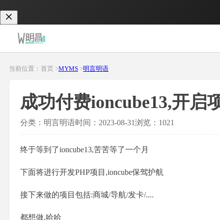
当前位置：首页 >
MYMS
>
明言明语
成功付费ioncube13,
分类：明言明语
时间：2023-08-31
浏览：1021
终于等到了ioncube13,苦苦等了一个月
下面将进行开发PHP项目,ioncube保驾护航
接下来做的项目包括:商城/导航/发卡/....
都想做,哈哈