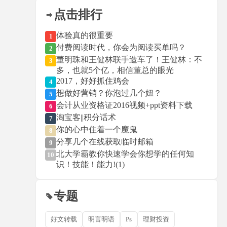
点击排行
体验真的很重要
1
付费阅读时代，你会为阅读买单吗？
2
董明珠和王健林联手造车了！王健林：不
3
多，也就5个亿，相信董总的眼光
2017，好好抓住鸡会
4
想做好营销？你泡过几个妞？
5
会计从业资格证2016视频+ppt资料下载
6
淘宝客||积分话术
7
你的心中住着一个魔鬼
8
分享几个在线获取临时邮箱
9
北大学霸教你快速学会你想学的任何知
10
识！技能！能力!(1)
专题
好文转载
明言明语
Ps
理财投资