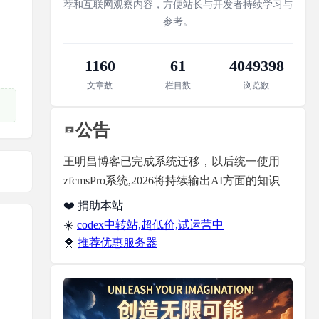
荐和互联网观察内容，方便站长与开发者持续学习与
参考。
1160
61
4049398
文章数
栏目数
浏览数
公告
王明昌博客已完成系统迁移，以后统一使用
zfcmsPro系统,2026将持续输出AI方面的知识
❤️ 捐助本站
☀️
codex中转站,超低价,试运营中
🐥
推荐优惠服务器