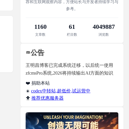
荐和互联网观察内容，方便站长与开发者持续学习与
参考。
1160
61
4049887
文章数
栏目数
浏览数
公告
王明昌博客已完成系统迁移，以后统一使用
zfcmsPro系统,2026将持续输出AI方面的知识
❤️ 捐助本站
☀️
codex中转站,超低价,试运营中
🐥
推荐优惠服务器