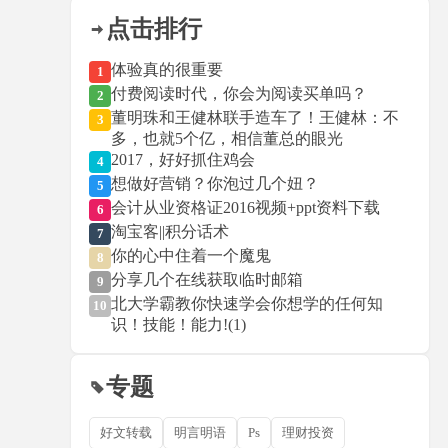
点击排行
体验真的很重要
1
付费阅读时代，你会为阅读买单吗？
2
董明珠和王健林联手造车了！王健林：不
3
多，也就5个亿，相信董总的眼光
2017，好好抓住鸡会
4
想做好营销？你泡过几个妞？
5
会计从业资格证2016视频+ppt资料下载
6
淘宝客||积分话术
7
你的心中住着一个魔鬼
8
分享几个在线获取临时邮箱
9
北大学霸教你快速学会你想学的任何知
10
识！技能！能力!(1)
专题
好文转载
明言明语
Ps
理财投资