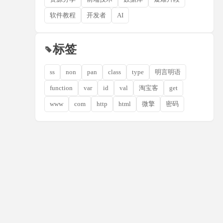
软件教程
开发者
AI
标签
ss
non
pan
class
type
明言明语
function
var
id
val
淘宝客
get
www
com
http
html
微擎
密码