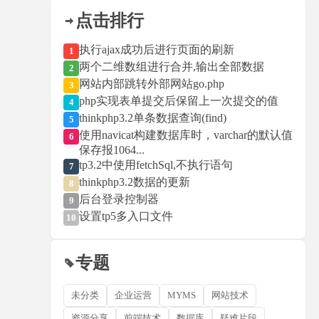
点击排行
执行ajax成功后进行页面的刷新
1
两个二维数组进行合并,输出全部数据
2
网站内部跳转外部网站go.php
3
php实现表单提交后保留上一次提交的值
4
thinkphp3.2单条数据查询(find)
5
使用navicat构建数据库时，varchar的默认值
6
保存报1064...
tp3.2中使用fetchSql,不执行语句
7
thinkphp3.2数据的更新
8
后台登录控制器
9
设置tp5多入口文件
10
专题
未分类
企业运营
MYMS
网站技术
资源分享
前端技术
数据库
疑难片段