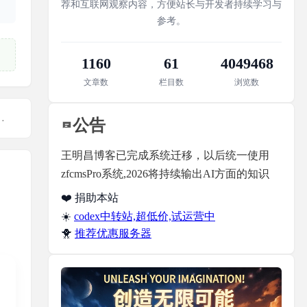
荐和互联网观察内容，方便站长与开发者持续学习与
参考。
1160
61
4049468
文章数
栏目数
浏览数
取到第一个的id,其他取不到
公告
王明昌博客已完成系统迁移，以后统一使用
zfcmsPro系统,2026将持续输出AI方面的知识
❤️ 捐助本站
☀️
codex中转站,超低价,试运营中
🐥
推荐优惠服务器