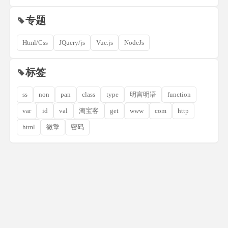
专题
Html/Css
JQuery/js
Vue.js
NodeJs
标签
ss
non
pan
class
type
明言明语
function
var
id
val
淘宝客
get
www
com
http
html
微擎
密码