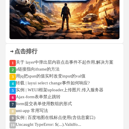
点击排行
关于 layer中弹出层内容点击事件不起作用,解决方案
1
a链接指向iframe的方法
2
用jq把span的值实时改变input的val值
3
转载 | layui select change事件如何响应?
4
实例 | WEUI框架uploader上传图片,传入服务器
5
Ajax-form表单禁止跳转
6
form提交表单使用数组的形式
7
uni-app 常用写法
8
实例 | 百度地图在线标点使用(含信息窗口)
9
Uncaught TypeError: $(...).Validfo...
10