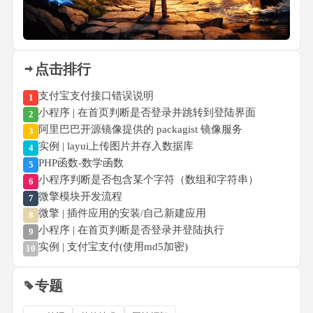
点击排行
支付宝支付接口错误说明
1
小程序 | 在首页判断是否登录并跳转到登陆界面
2
阿里巴巴开源镜像提供的 packagist 镜像服务
3
实例 | layui上传图片并存入数据库
4
PHP函数-数学函数
5
小程序判断是否包含某个字符（数组和字符串）
6
微擎模块开发流程
7
微擎 | 插件应用的安装/自己新建应用
8
小程序 | 在首页判断是否登录并登陆执行
9
实例 | 支付宝支付(使用md5加密)
10
专题