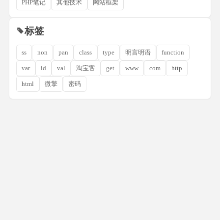
PHP笔记
其他技术
网站框架
标签
ss
non
pan
class
type
明言明语
function
var
id
val
淘宝客
get
www
com
http
html
微擎
密码