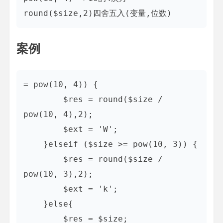
案例
= pow(10, 4)) {

        $res = round($size / 
pow(10, 4),2);

        $ext = 'W';

    }elseif ($size >= pow(10, 3)) {

        $res = round($size / 
pow(10, 3),2);

        $ext = 'k';

    }else{

        $res = $size;
