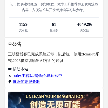
记，提供建站经验、实战教程、效率工具推荐和互联网观察
内容，方便站长与开发者持续学习与参考。
1159
61
4049296
文章数
栏目数
浏览数
公告
王明昌博客已完成系统迁移，以后统一使用zfcmsPro系
统,2026将持续输出AI方面的知识
❤️ 捐助本站
☀️
codex中转站,超低价,试运营中
🐥
推荐优惠服务器