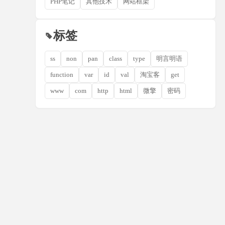
PHP笔记
其他技术
网站框架
标签
ss
non
pan
class
type
明言明语
function
var
id
val
淘宝客
get
www
com
http
html
微擎
密码