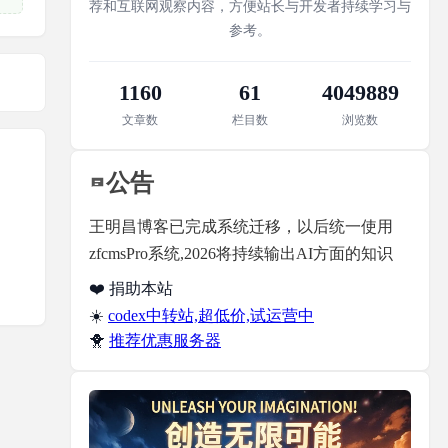
荐和互联网观察内容，方便站长与开发者持续学习与
参考。
1160
61
4049889
文章数
栏目数
浏览数
公告
王明昌博客已完成系统迁移，以后统一使用
zfcmsPro系统,2026将持续输出AI方面的知识
❤️ 捐助本站
☀️
codex中转站,超低价,试运营中
🐥
推荐优惠服务器