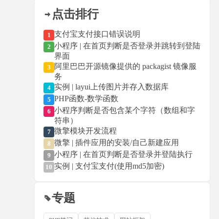
点击排行
支付宝支付接口错误说明
1
小程序 | 在首页判断是否登录并跳转到登陆
2
界面
阿里巴巴开源镜像提供的 packagist 镜像服
3
务
实例 | layui上传图片并存入数据库
4
PHP函数-数学函数
5
小程序判断是否包含某个字符（数组和字
6
符串）
微擎模块开发流程
7
微擎 | 插件应用的安装/自己新建应用
8
小程序 | 在首页判断是否登录并登陆执行
9
实例 | 支付宝支付(使用md5加密)
10
专题