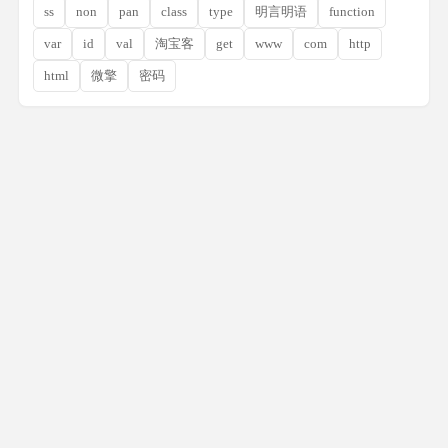
ss
non
pan
class
type
明言明语
function
var
id
val
淘宝客
get
www
com
http
html
微擎
密码