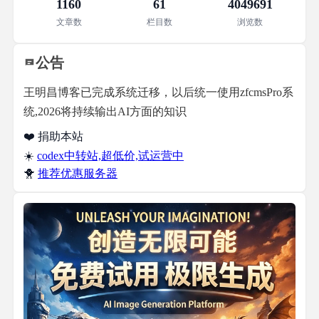
1160
61
4049691
文章数
栏目数
浏览数
公告
王明昌博客已完成系统迁移，以后统一使用zfcmsPro系
统,2026将持续输出AI方面的知识
❤️ 捐助本站
☀️
codex中转站,超低价,试运营中
🐥
推荐优惠服务器