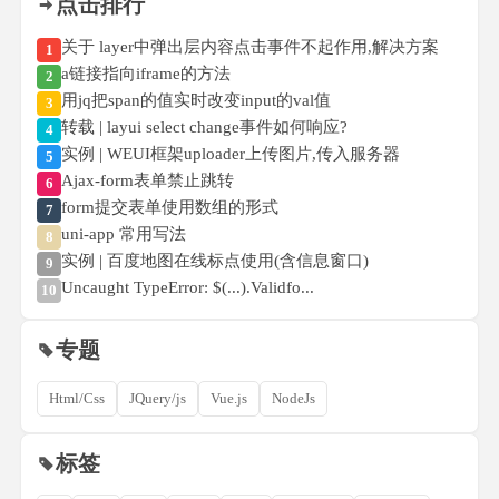
点击排行
关于 layer中弹出层内容点击事件不起作用,解决方案
1
a链接指向iframe的方法
2
用jq把span的值实时改变input的val值
3
转载 | layui select change事件如何响应?
4
实例 | WEUI框架uploader上传图片,传入服务器
5
Ajax-form表单禁止跳转
6
form提交表单使用数组的形式
7
uni-app 常用写法
8
实例 | 百度地图在线标点使用(含信息窗口)
9
Uncaught TypeError: $(...).Validfo...
10
专题
Html/Css
JQuery/js
Vue.js
NodeJs
标签