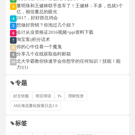
董明珠和王健林联手造车了！王健林：不多，也就5个
3
亿，相信董总的眼光
2017，好好抓住鸡会
4
想做好营销？你泡过几个妞？
5
会计从业资格证2016视频+ppt资料下载
6
淘宝客||积分话术
7
你的心中住着一个魔鬼
8
分享几个在线获取临时邮箱
9
北大学霸教你快速学会你想学的任何知识！技能！能
10
力!(1)
专题
好文转载
明言明语
Ps
理财投资
AI出海流量站探索日志1.0
标签