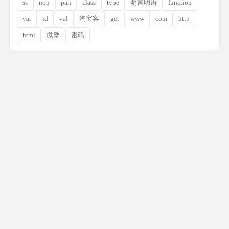
ss
non
pan
class
type
明言明语
function
var
id
val
淘宝客
get
www
com
http
html
微擎
密码