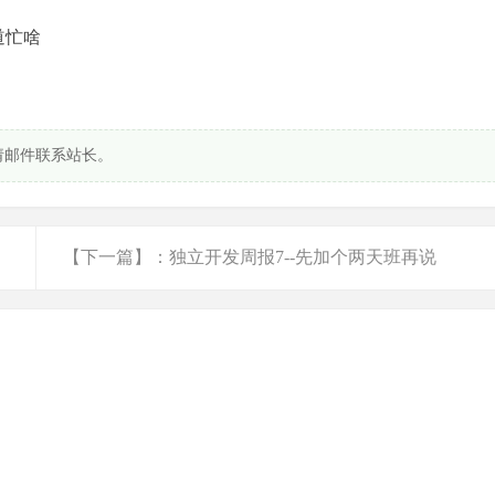
道忙啥
请邮件联系站长。
【下一篇】：独立开发周报7--先加个两天班再说