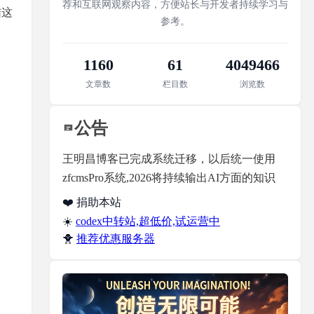
荐和互联网观察内容，方便站长与开发者持续学习与
结这
参考。
1160
61
4049466
文章数
栏目数
浏览数
公告
王明昌博客已完成系统迁移，以后统一使用
zfcmsPro系统,2026将持续输出AI方面的知识
❤️ 捐助本站
☀️
codex中转站,超低价,试运营中
🐥
推荐优惠服务器