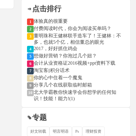
点击排行
体验真的很重要
1
付费阅读时代，你会为阅读买单吗？
2
董明珠和王健林联手造车了！王健林：不
3
多，也就5个亿，相信董总的眼光
2017，好好抓住鸡会
4
想做好营销？你泡过几个妞？
5
会计从业资格证2016视频+ppt资料下载
6
淘宝客||积分话术
7
你的心中住着一个魔鬼
8
分享几个在线获取临时邮箱
9
北大学霸教你快速学会你想学的任何知
10
识！技能！能力!(1)
专题
好文转载
明言明语
Ps
理财投资