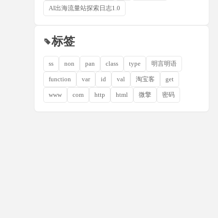
AI出海流量站探索日志1.0
标签
ss
non
pan
class
type
明言明语
function
var
id
val
淘宝客
get
www
com
http
html
微擎
密码