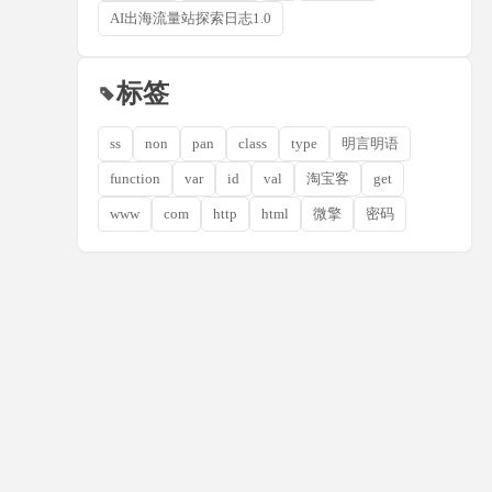
AI出海流量站探索日志1.0
标签
ss
non
pan
class
type
明言明语
function
var
id
val
淘宝客
get
www
com
http
html
微擎
密码