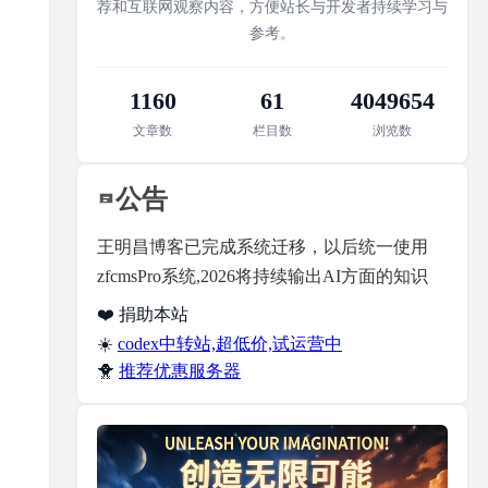
荐和互联网观察内容，方便站长与开发者持续学习与
参考。
1160
61
4049654
文章数
栏目数
浏览数
公告
王明昌博客已完成系统迁移，以后统一使用
zfcmsPro系统,2026将持续输出AI方面的知识
❤️ 捐助本站
☀️
codex中转站,超低价,试运营中
🐥
推荐优惠服务器