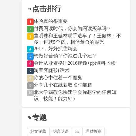
点击排行
体验真的很重要
1
付费阅读时代，你会为阅读买单吗？
2
董明珠和王健林联手造车了！王健林：不
3
多，也就5个亿，相信董总的眼光
2017，好好抓住鸡会
4
想做好营销？你泡过几个妞？
5
会计从业资格证2016视频+ppt资料下载
6
淘宝客||积分话术
7
你的心中住着一个魔鬼
8
分享几个在线获取临时邮箱
9
北大学霸教你快速学会你想学的任何知
10
识！技能！能力!(1)
专题
好文转载
明言明语
Ps
理财投资