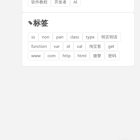
软件教程
开发者
AI
标签
ss
non
pan
class
type
明言明语
function
var
id
val
淘宝客
get
www
com
http
html
微擎
密码