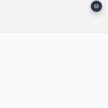
反馈邮
政策
友情链接
IT老李
中国博客联盟
卢松松博客