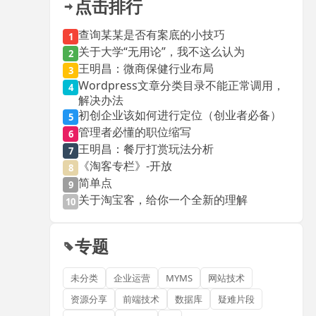
点击排行
查询某某是否有案底的小技巧
1
关于大学“无用论”，我不这么认为
2
王明昌：微商保健行业布局
3
Wordpress文章分类目录不能正常调用，
4
解决办法
初创企业该如何进行定位（创业者必备）
5
管理者必懂的职位缩写
6
王明昌：餐厅打赏玩法分析
7
《淘客专栏》-开放
8
简单点
9
关于淘宝客，给你一个全新的理解
10
专题
未分类
企业运营
MYMS
网站技术
资源分享
前端技术
数据库
疑难片段