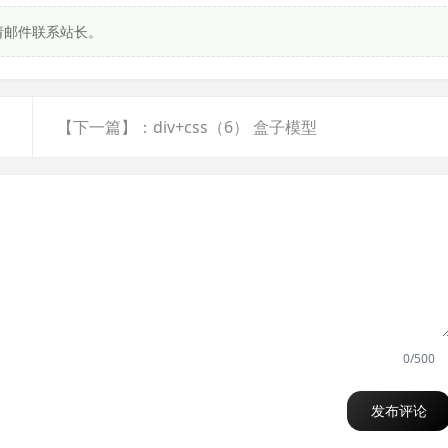
请邮件联系站长。
大十倍
【下一篇】：div+css（6） 盒子模型
0/500
发布评论