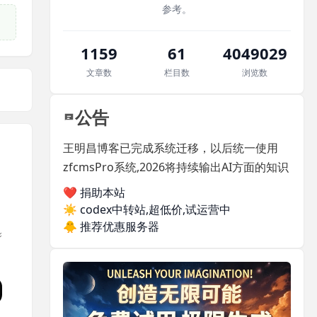
参考。
1159
61
4049029
文章数
栏目数
浏览数
公告
王明昌博客已完成系统迁移，以后统一使用
zfcmsPro系统,2026将持续输出AI方面的知识
❤️ 捐助本站
☀️
codex中转站,超低价,试运营中
🐥
推荐优惠服务器