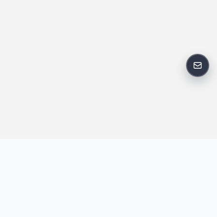
反馈
王明昌博客专注于网站技术、AI 工具、资源分享与开发者笔记，提
供建站经验、实战教程、效率工具推荐和互联网观察内容，方便站