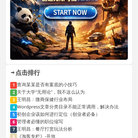
点击排行
查询某某是否有案底的小技巧
1
关于大学“无用论”，我不这么认为
2
王明昌：微商保健行业布局
3
Wordpress文章分类目录不能正常调用，解决办法
4
初创企业该如何进行定位（创业者必备）
5
管理者必懂的职位缩写
6
王明昌：餐厅打赏玩法分析
7
《淘客专栏》-开放
8