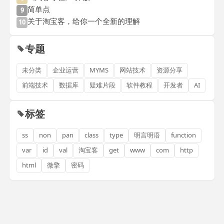
简单点
9
关于淘宝客，给你一个全新的理解
10
专题
未分类
企业运营
MYMS
网站技术
资源分享
前端技术
数据库
疑难片段
软件教程
开发者
AI
标签
ss
non
pan
class
type
明言明语
function
var
id
val
淘宝客
get
www
com
http
html
微擎
密码