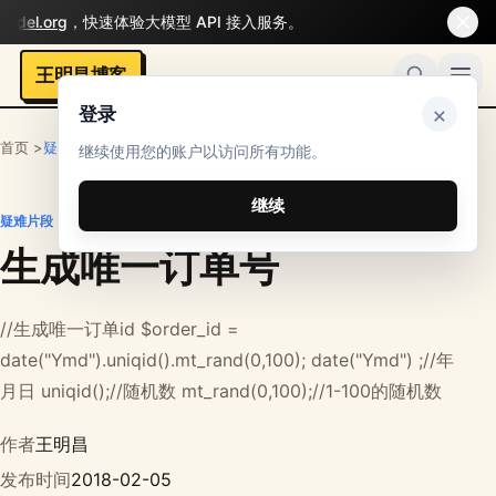
odel.org
，快速体验大模型 API 接入服务。
王明昌博客
×
登录
首页 >
疑难片段
继续使用您的账户以访问所有功能。
继续
疑难片段
生成唯一订单号
//生成唯一订单id $order_id =
date("Ymd").uniqid().mt_rand(0,100); date("Ymd") ;//年
月日 uniqid();//随机数 mt_rand(0,100);//1-100的随机数
作者
王明昌
发布时间
2018-02-05