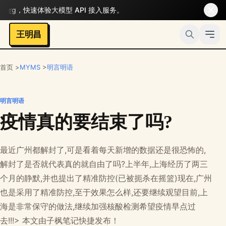
rg
，快速体验大模型 API 接入服务。
王明昌
首页 >
MYMS
>
明言明语
明言明语
疫情真的要结束了吗?
最近广州都解封了,可是看着每天新增的数据还是很恐怖的,
解封了是否就代表真的就自由了吗?上半年,上海经历了两三
个月的静默,并也提出了精准防控(已被扼杀在摇篮)现在,广州
也是采用了精准防控,至于效果怎么样,还要继续观望目前,上
海是非常保守的做法,继续加强核酸检测希望疫情早点过
去!!!> 本文由子枫笔记快捷发布！